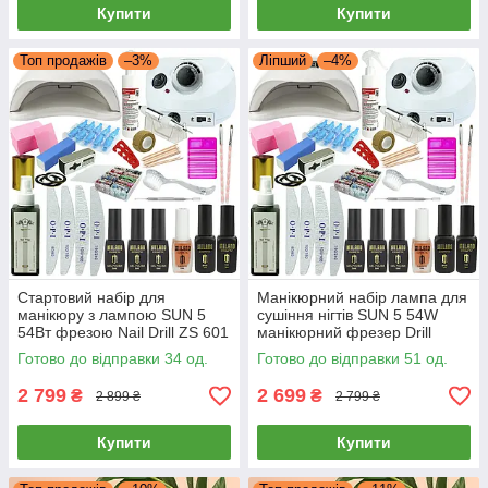
Купити
Купити
Топ продажів
–3%
Ліпший
–4%
Стартовий набір для
Манікюрний набір лампа для
манікюру з лампою SUN 5
сушіння нігтів SUN 5 54W
54Вт фрезою Nail Drill ZS 601
манікюрний фрезер Drill
65Вт 45000об з гель лаками
Master ZS 601 65W 45k DM
Готово до відправки 34 од.
Готово до відправки 51 од.
pro 202
2 799
2 699
₴
₴
2 899 ₴
2 799 ₴
Купити
Купити