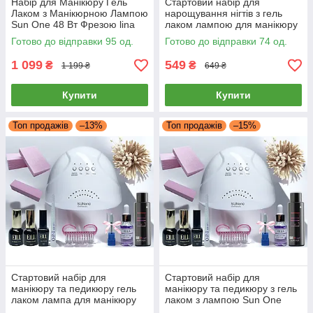
Набір для Манікюру Гель
Стартовий набір для
Лаком з Манікюрною Лампою
нарощування нігтів з гель
Sun One 48 Вт Фрезою lina
лаком лампою для манікюру
mercedes 2000 база топ для
Sun One 48Вт 12 мл база топ
Готово до відправки 95 од.
Готово до відправки 74 од.
манікюру гель лаки
milano
1 099
549
₴
₴
1 199 ₴
649 ₴
Купити
Купити
Топ продажів
–13%
Топ продажів
–15%
Стартовий набір для
Стартовий набір для
манікюру та педикюру гель
манікюру та педикюру з гель
лаком лампа для манікюру
лаком з лампою Sun One
Sun one база топ та гель лак
48Вт база топ та гель лак