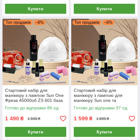
Купити
Купити
Топ продажів
–6%
Топ продажів
–6%
Стартовий набір для
Стартовий набір для
манікюру з лампою Sun One
манікюру з лампою для
Фреза 45000об ZS 601 база
манікюру Sun one та
топ та гель лак milano
Фрезером ZS 601 45000об.
Готово до відправки 86 од.
Готово до відправки 97 од.
гарантія
база топ гель лак milano
1 490
1 599
₴
₴
1 590 ₴
1 699 ₴
Купити
Купити