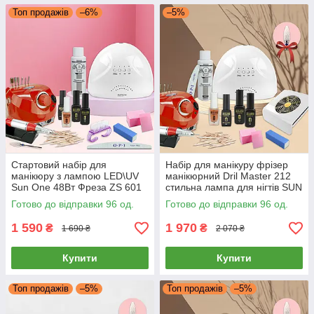
Топ продажів
–6%
–5%
Стартовий набір для
Набір для манікуру фрізер
манікюру з лампою LED\UV
манікюрний Dril Master 212
Sun One 48Вт Фреза ZS 601
стильна лампа для нігтів SUN
45000об база топ та гель лак
X 54W гель лаки Milano
Готово до відправки 96 од.
Готово до відправки 96 од.
milano
1 590
1 970
₴
₴
1 690 ₴
2 070 ₴
Купити
Купити
Топ продажів
–5%
Топ продажів
–5%