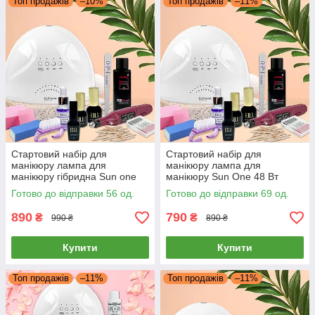
Топ продажів
–10%
Топ продажів
–11%
Стартовий набір для
Стартовий набір для
манікюру лампа для
манікюру лампа для
манікюру гібридна Sun one
манікюру Sun One 48 Вт
48 Вт, Фрезер ручка 9Вт
Фреза міні база топ та гель
Готово до відправки 56 од.
Готово до відправки 69 од.
каучукові база топ 12мл і гель
лак milano фрейзер
лак milano
890
790
₴
₴
990 ₴
890 ₴
Купити
Купити
Топ продажів
–11%
Топ продажів
–11%