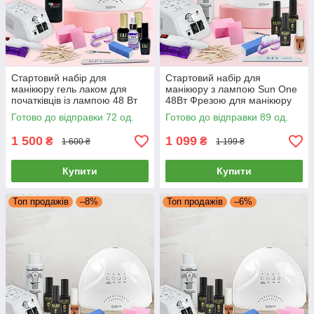
Стартовий набір для
Стартовий набір для
манікюру гель лаком для
манікюру з лампою Sun One
початківців із лампою 48 Вт
48Вт Фрезою для манікюру
(Sun One) фрезером lina
lina mercedes 2000 база топ
Готово до відправки 72 од.
Готово до відправки 89 од.
mercedes 20000об
и гель лак milano
1 500
1 099
₴
₴
1 600 ₴
1 199 ₴
Купити
Купити
Топ продажів
–8%
Топ продажів
–6%