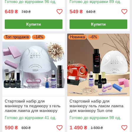
Готово до відправки 96 од.
Готово до відправки 89 од.
milano
milano
649
549
₴
₴
749 ₴
649 ₴
Купити
Купити
Топ продажів
–14%
Новинка
–6%
Стартовий набір для
Стартовий набір для
манікюру та педикюру з гель
манікюру гель лаком лампа
лаком лампа для манікюру
для манікюру Sun one
Sun One 48 Вт Led-Uv,
Фрезер ZS 601 база топ і
Готово до відправки 41 од.
Готово до відправки 98 од.
каучукова база топ 12 мл від
гель лак milano
milano
590
1 490
₴
₴
690 ₴
1 590 ₴