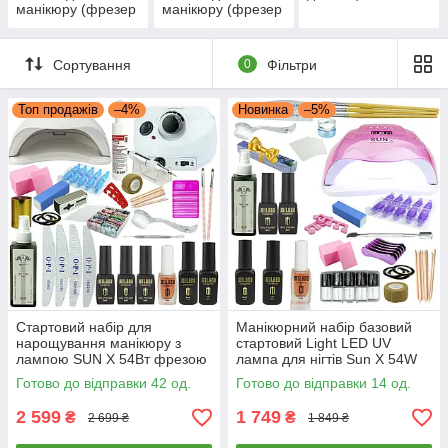
манікюру (фрезер
манікюру (фрезер
лампа витяжка) +
лампа витяжка) +
гель лак
гель лак Jasper
Effulgence Milano
Milano
Сортування
0
Фільтри
Топ продажів
–4%
Новинка
–5%
Стартовий набір для
Манікюрний набір базовий
нарощування манікюру з
стартовий Light LED UV
лампою SUN X 54Вт фрезою
лампа для нігтів Sun X 54W
Drill Master ZS 601 65Вт
лаки Milano + подарунок
Готово до відправки 42 од.
Готово до відправки 14 од.
45000 об.
олива олівець
2 599
1 749
₴
₴
2 699 ₴
1 849 ₴