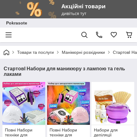
Pokrasote
Товари та послуги
Манікюрні розхідники
СтартовІ Н
СтартовІ Набори для маникюру з лампою та гель
лаками
Повні Набори
Повні Набори
Набори для
техніки для
техніки для
депіляції