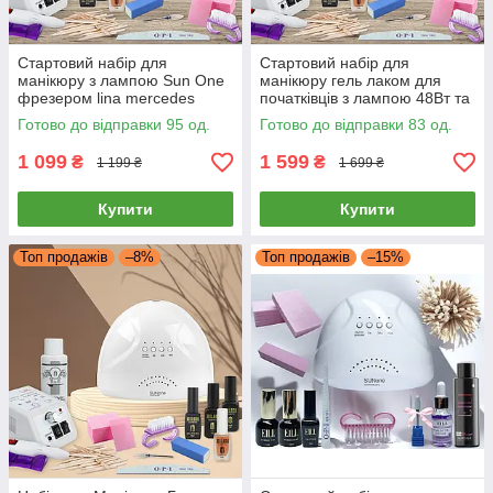
Стартовий набір для
Стартовий набір для
манікюру з лампою Sun One
манікюру гель лаком для
фрезером lina mercedes
початківців з лампою 48Вт та
2000 20 Вт база топ та гель
фрезером Lina Mercedes
Готово до відправки 95 од.
Готово до відправки 83 од.
лак milano
20000об база топ
1 099
1 599
₴
₴
1 199 ₴
1 699 ₴
Купити
Купити
Топ продажів
–8%
Топ продажів
–15%