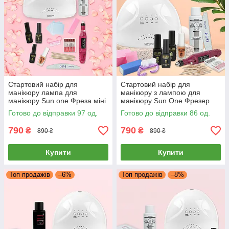
Стартовий набір для
Стартовий набір для
манікюру лампа для
манікюру з лампою для
манікюру Sun one Фреза міні
манікюру Sun One Фрезер
база топ та гель лак milano
міні база топ і гель лак milano
Готово до відправки 97 од.
Готово до відправки 86 од.
фрейзер
фрейзер
790
790
₴
₴
890 ₴
890 ₴
Купити
Купити
Топ продажів
–6%
Топ продажів
–8%