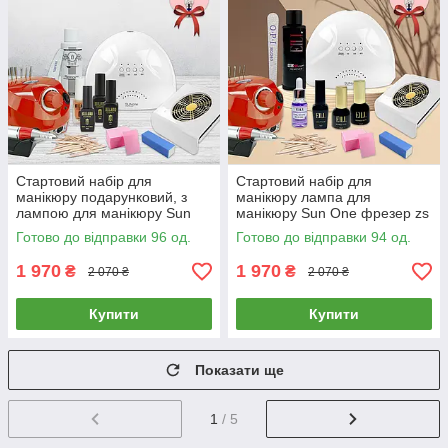
Стартовий набір для
Стартовий набір для
манікюру подарунковий, з
манікюру лампа для
лампою для манікюру Sun
манікюру Sun One фрезер zs
One 48Вт фрезером zs 601
601 витяжка 858 2а база топ
Готово до відправки 96 од.
Готово до відправки 94 од.
65Вт витяжкою 45 Вт + гель
гель лак milano
лак 8ml
1 970
1 970
₴
₴
2 070 ₴
2 070 ₴
Купити
Купити
Показати ще
1
/ 5