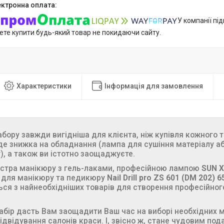
У компанії пі
ете купити будь-який товар не покидаючи сайту.
Характеристики
Інформація для замовлення
абору завжди вигідніша для клієнта, ніж купівля кожного 
е знижка на обладнання (лампа для сушіння матеріалу а
, а також ви істотно заощаджуєте.
йстра манікюру з гель-лаками, професійною лампою
SUN X
 для манікюру та педикюру
Nail Drill pro ZS 601 (DM 202) 6
ся з найнеобхідніших товарів для створення професійног
абір дасть Вам заощадити Ваш час на виборі необхідних м
відвідування салонів краси. І, звісно ж, стане чудовим п