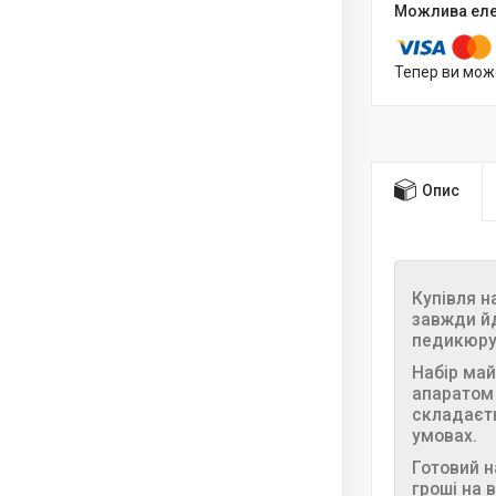
Тепер ви мож
Опис
Купівля н
завжди йд
педикюру)
Набір ма
апаратом
складаєть
умовах.
Готовий н
гроші на 