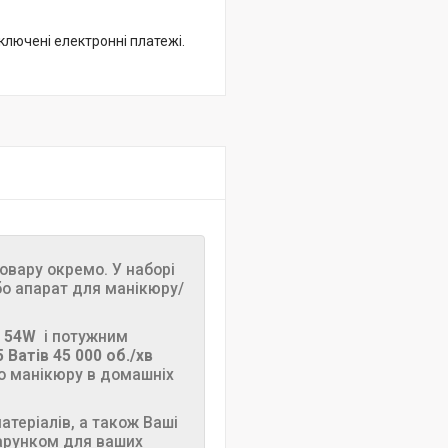
дключені електронні платежі.
товару окремо. У наборі
бо апарат для манікюру/
 54W
і потужним
5 Ватів 45 000 об./хв
о манікюру в домашніх
атеріалів, а також Ваші
одарунком для ваших