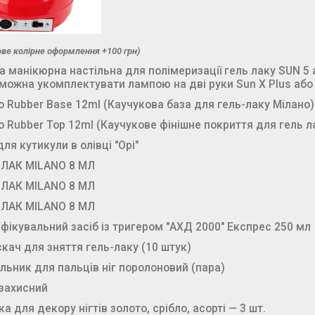
ове колірне оформлення +100 грн)
 манікюрна настільна для полімеризації гель лаку SUN 5
(можна укомплектувати лампою на дві руки Sun X Plus або 
o Rubber Base 12ml (Каучукова база для гель-лаку Мілано)
o Rubber Top 12ml (Каучукове фінішне покриття для гель л
для кутикули в олівці "Opi"
 ЛАК MILANO 8 МЛ
 ЛАК MILANO 8 МЛ
 ЛАК MILANO 8 МЛ
фікувальний засіб із тригером "АХД 2000" Експрес 250 мл
кач для зняття гель-лаку (10 штук)
льник для пальців ніг поролоновий (пара)
 захисний
ка для декору нігтів золото, срібло, асорті — 3 шт.