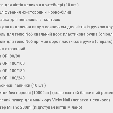
а для нігтів велика в контейнері (10 шт.)
ліфування 4х-сторонній Чорно-білий
авка для пензликів із палітрою
 для видалення пилу з ковпачком для нігтів із ручкою кру
ль для гелю No6 овальний ворс пластикова ручка (спірал
ль для гелю No6 прямий ворс пластикова ручка (спіраль)
-х сторонний
 OPI 80/80
 OPI 100/100
 OPI 100/180
 OPI 180/240
синові палички (10 шт.)
тки без ворсові (10000шт) (колір жовтий блакитний роже
евий пушер для манікюру Vicky Nail (лопатка + сокирка)
Prep Milano 200ml (підготувач нігтів Мілано)