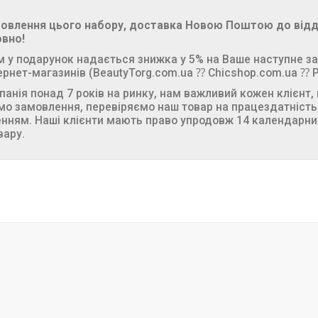
амовлення цього набору, доставка Новою Поштою до відд
вно!
 у подарунок надається знижка у 5% на Ваше наступне з
ернет-магазинів (BeautyTorg.com.ua ⁇ Chicshop.com.ua ⁇ 
анія понад 7 років на ринку, нам важливий кожен клієнт,
мо замовлення, перевіряємо наш товар на працездатніст
нням. Наші клієнти мають право упродовж 14 календарни
овару.