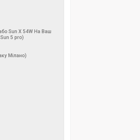
 або Sun X 54W На Ваш
Sun 5 pro)
аку Мілано)