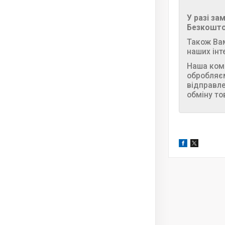
У разі з
Безкошто
Також Вам
наших інт
Наша комп
обробляє
відправле
обміну т