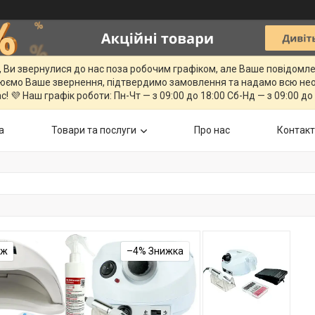
, Ви звернулися до нас поза робочим графіком, але Ваше повідомл
юємо Ваше звернення, підтвердимо замовлення та надамо всю нео
с! 💜 Наш графік роботи: Пн-Чт — з 09:00 до 18:00 Сб-Нд — з 09:00 до
а
Товари та послуги
Про нас
Контак
аж
–4%