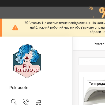
👋 Вітаємо! Це автоматичне повідомлення. На жаль
найближчий робочий час ми обов'язково опрац
обрали на
Головн
Топ прод
Pokrasote