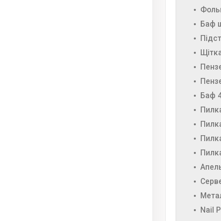
Фольг
Баф ш
Підст
Щітка
Пензе
Пензе
Баф 4
Пилка
Пилка
Пилка
Пилка
Апель
Серве
Метал
Nail 