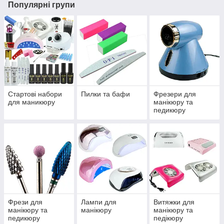
Популярні групи
Стартові набори
Пилки та бафи
Фрезери для
для маникюру
манікюру та
педикюру
Фрези для
Лампи для
Витяжки для
манікюру та
манікюру
манікюру та
педикюру
педікюру