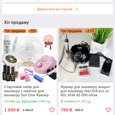
Дивитися всі групи
Хіт продажу
Топ продажів
–5%
Топ продажів
–11%
Стартовий набір для
Фрезер для манікюру апарат
манікюру з лампою для
для манікюру Nail Drill pro zs
манікюру Sun One Фрезер
601 65W 45 000 об/хв
рожевий для манікюру Nail
фрейзер для нігтів
Готово до відправки 146 од.
В наявності 26 од.
Master ZS 603 база топ гель
лак milano
1 850
785
₴
₴
1 950 ₴
885 ₴