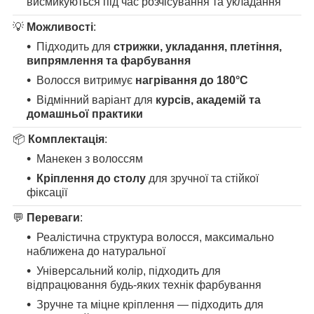
висмикуються під час розчісування та укладання
💡
Можливості
:
Підходить для
стрижки, укладання, плетіння,
випрямлення та фарбування
Волосся витримує
нагрівання до 180°C
Відмінний варіант для
курсів, академій та
домашньої практики
📦
Комплектація
:
Манекен з волоссям
Кріплення до столу
для зручної та стійкої
фіксації
💬
Переваги
:
Реалістична структура волосся, максимально
наближена до натуральної
Універсальний колір, підходить для
відпрацювання будь-яких технік фарбування
Зручне та міцне кріплення — підходить для