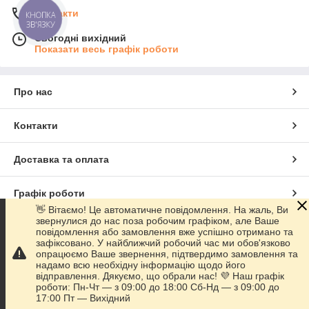
Контакти
КНОПКА
ЗВ'ЯЗКУ
Сьогодні вихідний
Показати весь графік роботи
Про нас
Контакти
Доставка та оплата
Графік роботи
👋 Вітаємо! Це автоматичне повідомлення. На жаль, Ви
звернулися до нас поза робочим графіком, але Ваше
Повна версія сайту
повідомлення або замовлення вже успішно отримано та
зафіксовано. У найближчий робочий час ми обов'язково
опрацюємо Ваше звернення, підтвердимо замовлення та
Сайт створено на маркетплейсі
Prom.ua
надамо всю необхідну інформацію щодо його
відправлення. Дякуємо, що обрали нас! 💜 Наш графік
роботи: Пн-Чт — з 09:00 до 18:00 Сб-Нд — з 09:00 до
Політика конфіденційності
17:00 Пт — Вихідний