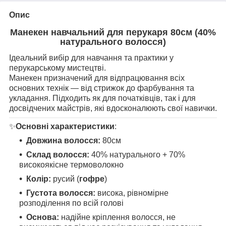
Опис
Манекен навчальний для перукаря 80см (40%
натурального волосся)
Ідеальний вибір для навчання та практики у
перукарському мистецтві.
Манекен призначений для відпрацювання всіх
основних технік — від стрижок до фарбування та
укладання. Підходить як для початківців, так і для
досвідчених майстрів, які вдосконалюють свої навички.
✨
Основні характеристики
:
Довжина волосся:
80см
Склад волосся:
40% натурального + 70%
високоякісне термоволокно
Колір:
русий (
гофре
)
Густота волосся:
висока, рівномірне
розподілення по всій голові
Основа:
надійне кріплення волосся, не