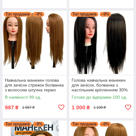
Топ продажів
–9%
Топ продажів
–9%
Навчальна манекен голова
Голова навчальна манекен
для зачісок стрижок болванка
для зачісок, болванка з
з волоссям штучна термо
настільним кріпленням 30%
світло-каштанова
натурального волосся, 65-
В наявності 99 од.
Готово до відправки 100 од.
70см Чорна
987
1 000
₴
₴
1 087 ₴
1 100 ₴
Топ продажів
–9%
Топ продажів
–9%