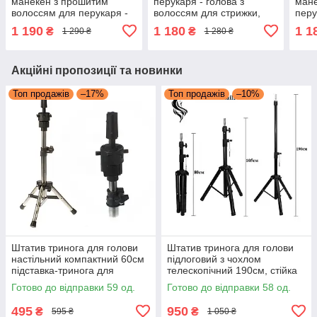
манекен з прошитим
перукаря - голова з
мане
волоссям для перукаря -
волоссям для стрижки,
перу
манекен для
укладання, плетіння, 40%
стри
1 190
1 180
1 1
₴
₴
1 290 ₴
1 280 ₴
моделювання зачісок 30%
натур.волос світло-
нату
натур.волос золотисто-
коричнева 6#
темн
русявий 27a
Акційні пропозиції та новинки
Топ продажів
–17%
Топ продажів
–10%
Штатив тринога для голови
Штатив тринога для голови
настільний компактний 60см
підлоговий з чохлом
підставка-тринога для
телескопічний 190см, стійка
голови-манекена
підставка для болванки-
Готово до відправки 59 од.
Готово до відправки 58 од.
манекена.
495
950
₴
₴
595 ₴
1 050 ₴