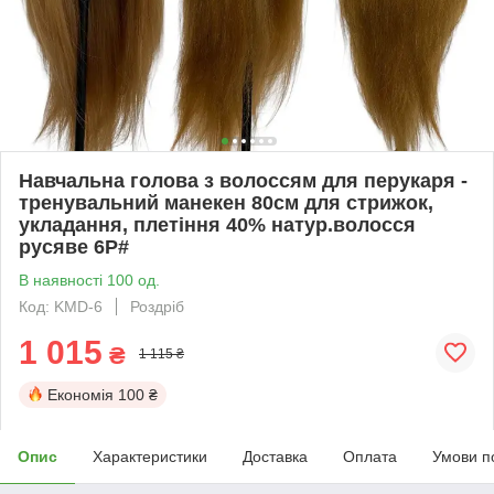
Навчальна голова з волоссям для перукаря -
тренувальний манекен 80см для стрижок,
укладання, плетіння 40% натур.волосся
русяве 6P#
В наявності 100 од.
Код: KMD-6
Роздріб
1 015
₴
1 115 ₴
Економія
100 ₴
Опис
Характеристики
Доставка
Оплата
Умови п