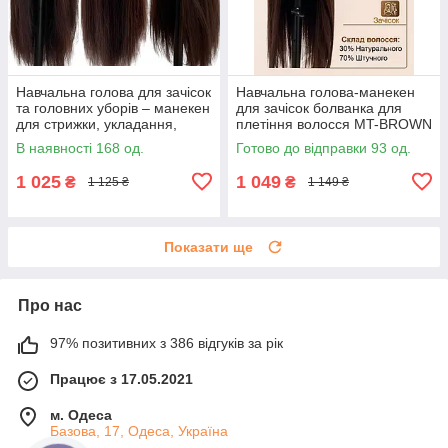
Навчальна голова для зачісок
Навчальна голова-манекен
та головних уборів – манекен
для зачісок болванка для
для стрижки, укладання,
плетіння волосся MT-BROWN
плетіння 80см, 30% натур.
довжина 75-80см гофре
В наявності 168 од.
Готово до відправки 93 од.
волосся
Темно-коричнева
1 025
1 049
₴
₴
1 125 ₴
1 149 ₴
Показати ще
Про нас
97% позитивних з 386 відгуків за рік
Працює з 17.05.2021
м. Одеса
Базова, 17, Одеса, Україна