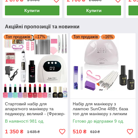
лаками та декором
розхідниками гель лаками
розх
та декором
Купити
Купити
Акційні пропозиції та новинки
Топ продажів
–17%
Топ продажів
–16%
Стартовий набір для
Набір для манікюру з
апаратного манікюру та
лампою SunOne 48Вт, база
педикюру, великий - (Фрезер-
топ для манікюру з липким
ручка, Лампа USB 88Вт,
шаром, набір пензлів 15 шт.
В наявності 981 од.
Готово до відправки 9 од.
10гель-лаків, база, топ,
розхідники)
1 350
510
₴
₴
1 635 ₴
610 ₴