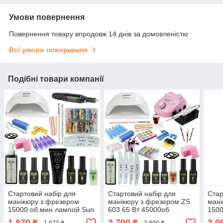
Умови повернення
Повернення товару впродовж 14 днів за домовленістю
Всі умови повернення
Подібні товари компанії
Стартовий набір для
Стартовий набір для
Стар
манікюру з фрезером
манікюру з фрезером ZS
мані
15000 об.мин лампой Sun
603 65 Вт 45000об
1500
X 54 Вт розхідниками гель
лампою Sun X 80 Вт
Вт в
1 870
2 700
2 0
₴
₴
1 970 ₴
2 800 ₴