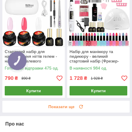
Стартовий набір для
Набір для манікюру та
нарощування нігтів гелем -
педикюру - великий
набір для гелевого
стартовий набір (Фрезер-
нарощування з лампою USB,
ручка, Лампа 24/48Вт,
Готово до відправки 475 од.
В наявності 984 од.
гелі 30мл, база, топ та
20гель-лаків, гель, база, топ,
матеріали
ремувер)
790
1 728
₴
₴
890 ₴
1 928 ₴
Купити
Купити
Показати ще
Про нас