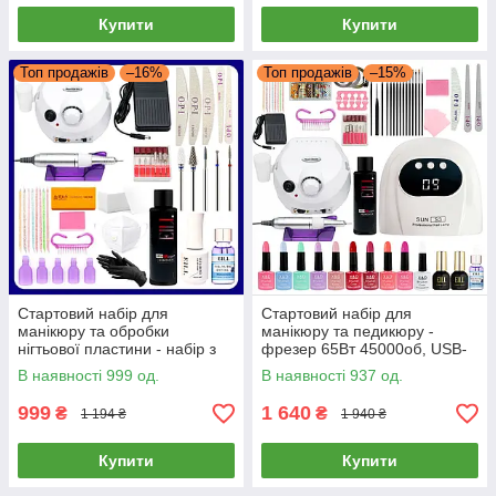
Купити
Купити
Топ продажів
–16%
Топ продажів
–15%
Стартовий набір для
Стартовий набір для
манікюру та обробки
манікюру та педикюру -
нігтьової пластини - набір з
фрезер 65Вт 45000об, USB-
фрезером 65 Вт 45 000 об/хв
лампа 48Вт, 10гель-лаків,
В наявності 999 од.
В наявності 937 од.
+ матеріалами
база, топ, ремувер 100мл,
розхідники
999
1 640
₴
₴
1 194 ₴
1 940 ₴
Купити
Купити