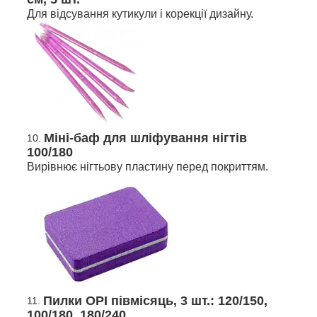
Для відсування кутикули і корекції дизайну.
Міні-баф для шліфування нігтів
100/180
Вирівнює нігтьову пластину перед покриттям.
Пилки OPI півмісяць, 3 шт.: 120/150,
100/180, 180/240