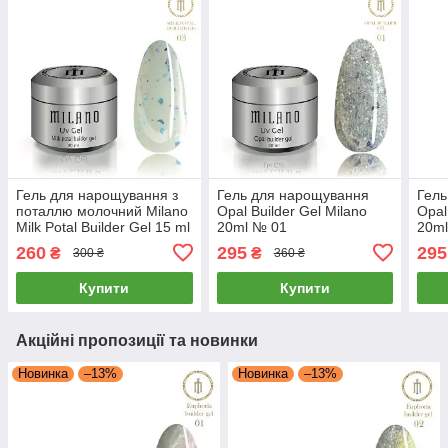
Гель для нарощування з
Гель для нарощування
Гель
поталлю молочний Milano
Opal Builder Gel Milano
Opal
Milk Potal Builder Gel 15 ml
20ml № 01
20m
№ 3
260
295
295
₴
₴
300 ₴
360 ₴
Купити
Купити
Акційні пропозиції та новинки
Новинка
–13%
Новинка
–13%