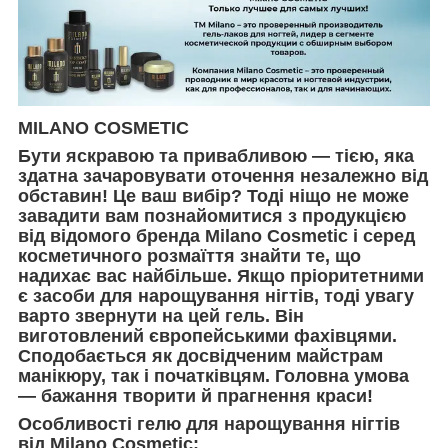
MILANO COSMETIC
Бути яскравою та привабливою — тією, яка
здатна зачаровувати оточення незалежно від
обставин! Це ваш вибір? Тоді ніщо не може
завадити вам познайомитися з продукцією
від відомого бренда Milano Cosmetic і серед
косметичного розмаїття знайти те, що
надихає вас найбільше. Якщо пріоритетними
є засоби для нарощування нігтів, тоді увагу
варто звернути на цей гель. Він
виготовлений європейськими фахівцями.
Сподобається як досвідченим майстрам
манікюру, так і початківцям. Головна умова
— бажання творити й прагнення краси!
Особливості гелю для нарощування нігтів
від Milano Cosmetic: