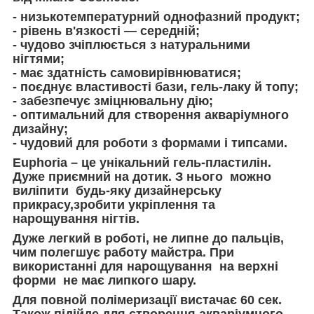
- низькотемпературний однофазний продукт;
- рівень в'язкості — середній;
- чудово зчіплюється з натуральними
нігтями;
- має здатність самовирівнюватися;
- поєднує властивості бази, гель-лаку й топу;
- забезпечує зміцнювальну дію;
- оптимальний для створення акваріумного
дизайну;
- чудовий для роботи з формами і типсами.
Euphoria – це унікальний гель-пластилін.
Дуже приємний на дотик. З нього можно
виліпити будь-яку дизайнерську
прикрасу,зробити укріплення та
нарощування нігтів.
Дуже легкий в роботі, не липне до пальців,
чим полегшує работу майстра. При
використанні для нарощування на верхні
форми не має липкого шару.
Для повной полімеризації вистачає 60 сек.
Також підійде для створення акваріумного