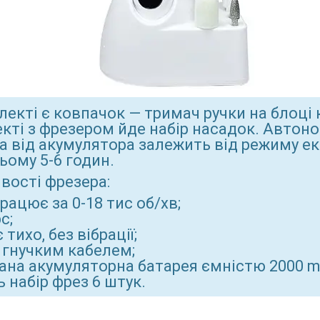
лекті є ковпачок — тримач ручки на блоці 
кті з фрезером йде набір насадок. Автон
а від акумулятора залежить від режиму екс
ьому 5-6 годин.
вості фрезера:
рацює за 0-18 тис об/хв;
с;
тихо, без вібрації;
з гнучким кабелем;
ана акумуляторна батарея ємністю 2000 m
 набір фрез 6 штук.