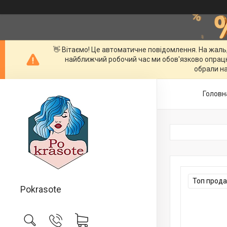
👋 Вітаємо! Це автоматичне повідомлення. На жаль
найближчий робочий час ми обов'язково опрац
обрали на
Головн
Топ прод
Pokrasote