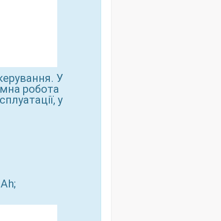
керування. У
омна робота
плуатації, у
Ah;