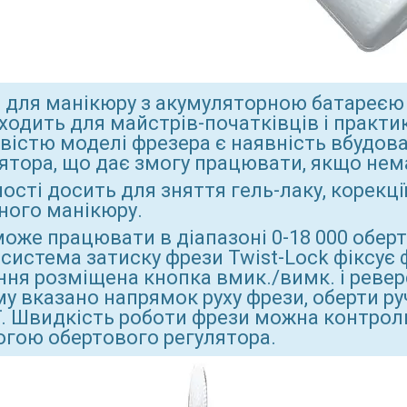
 для манікюру з акумуляторною батареєю N
дходить для майстрів-початківців і практ
вістю моделі фрезера є наявність вбудов
ятора, що дає змогу працювати, якщо нем
сті досить для зняття гель-лаку, корекції 
ного манікюру.
може працювати в діапазоні 0-18 000 оберт
 система затиску фрези Twist-Lock фіксує 
ння розміщена кнопка вмик./вимк. і реверс
му вказано напрямок руху фрези, оберти ру
ї. Швидкість роботи фрези можна контрол
гою обертового регулятора.