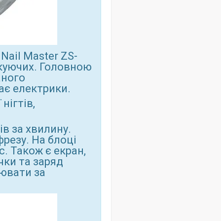
ail Master ZS-
икуючих. Головною
аного
ає електрики.
нігтів,
ів за хвилину.
фрезу. На блоці
. Також є екран,
чки та заряд
ювати за