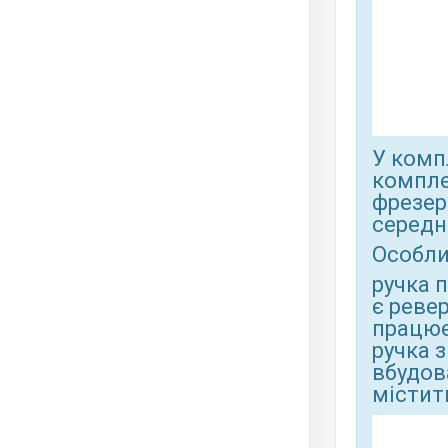
У комп
компле
фрезер
середн
Особли
ручка п
є ревер
працює 
ручка 
вбудов
містить