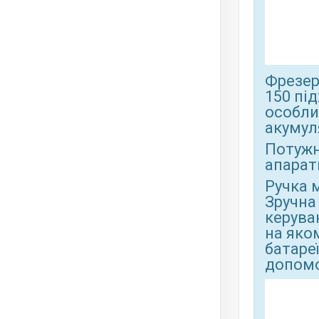
Фрезер
150 пі
особли
акумул
Потужно
апарат
Ручка 
Зручна
керува
на яко
батаре
допомо