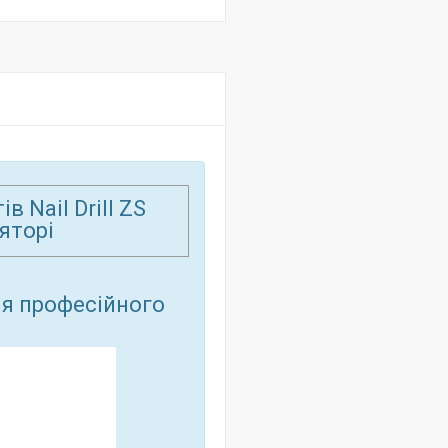
 Nail Drill ZS
яторі
я професійного