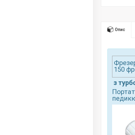
Опис
Фрезер
150 фр
з турб
Портат
педикю