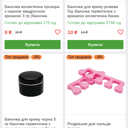
Баночка косметична прозора
Баночка для крему рожева
з чорною квадратною
5гр баночка герметична з
кришкою 3 гр (баночка
кришкою косметична банка
герметична, з кришкою, для
пластикова креманка 5 мл
Готово до відправки 175 од.
Готово до відправки 2748 од.
крему)
9
10
₴
₴
10 ₴
11 ₴
Купити
Купити
Топ продажів
–9%
Топ продажів
–9%
Баночка для крему чорна 5
гр баночка герметична з
Роздільник для пальців