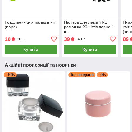
Роздільник для пальців ніг
Палітра для лаків YRE
План
(пара)
ромашка 20 нігтів чорна 1
квіт
шт
(тип
лак 
10
39
89
₴
₴
11 ₴
40 ₴
нігті
Купити
Купити
Акційні пропозиції та новинки
–10%
Топ продажів
–9%