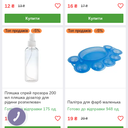
12
16
₴
₴
13 ₴
17 ₴
Купити
Купити
Топ продажів
–5%
Топ продажів
–5%
Пляшка спрей прозора 200
мл пляшка дозатор для
рідини розпилювач
Палітра для фарб маленька
Готово до відправки 175 од.
Готово до відправки 948 од.
19
19
₴
₴
20 ₴
20 ₴