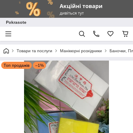
Pokrasote
Товари та послуги
Манікюрні розхідники
Баночки, П
Топ продажів
–1%