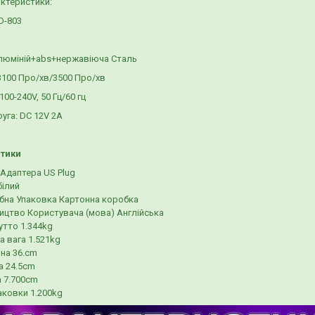
актеристики:
D-803
Алюміній+abs+нержавіюча Сталь
3100 Про/хв/3500 Про/хв
100-240V, 50 Гц/60 гц
руга: DC 12V 2A
тики
Адаптера US Plug
білий
бна Упаковка Картонна коробка
ицтво Користувача (мова) Англійська
утто 1.344kg
а вага 1.521kg
на 36.cm
а 24.5cm
 7.700cm
аковки 1.200kg