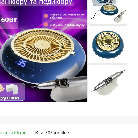
правки 56 од.
Код:
803pro-blue