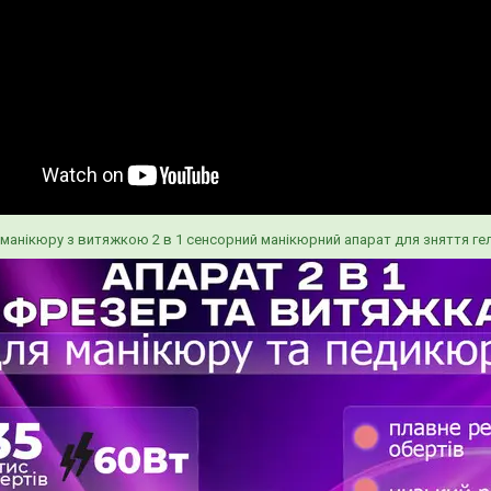
манікюру з витяжкою 2 в 1 сенсорний манікюрний апарат для зняття ге