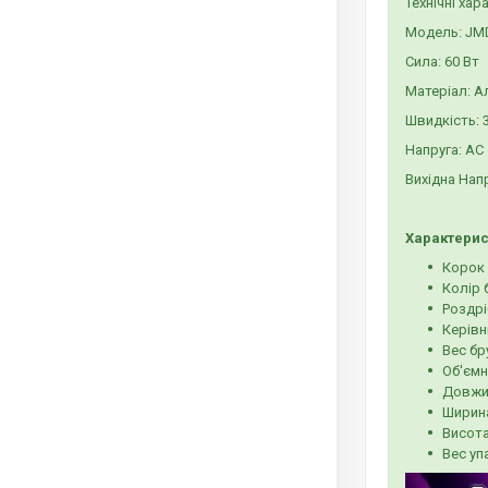
Технічні хар
Модель: JM
Сила: 60 Вт
Матеріал: 
Швидкість: 
Напруга: AC 
Вихідна Нап
Характерис
Корок 
Колір 
Роздрі
Керівн
Вес бр
Об'ємн
Довжи
Ширин
Висота
Вес уп