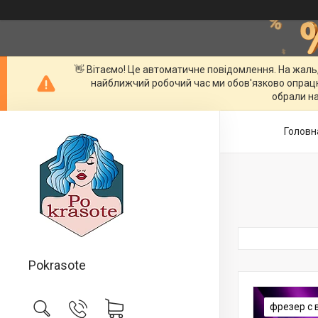
👋 Вітаємо! Це автоматичне повідомлення. На жаль
найближчий робочий час ми обов'язково опрац
обрали на
Головн
Pokrasote
фрезер с