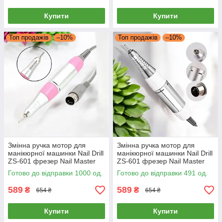
Купити
Купити
Топ продажів
–10%
Топ продажів
–10%
Змінна ручка мотор для
Змінна ручка мотор для
манікюрної машинки Nail Drill
манікюрної машинки Nail Drill
ZS-601 фрезер Nail Master
ZS-601 фрезер Nail Master
ZS 603 45000 ручка до
ZS 603 45000 ручка до
Готово до відправки 1000 од.
Готово до відправки 491 од.
фрезера
фрезера
589
589
₴
₴
654 ₴
654 ₴
Купити
Купити