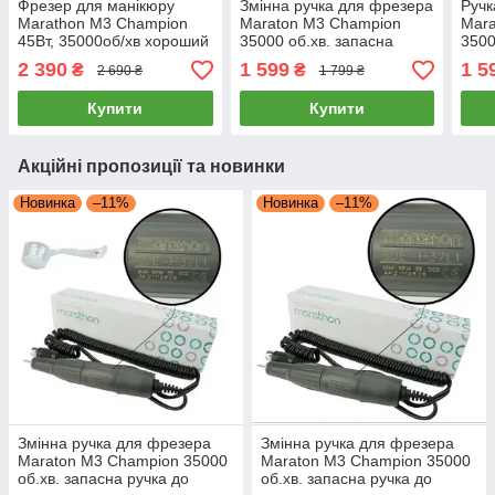
Фрезер для манікюру
Змінна ручка для фрезера
Ручк
Marathon M3 Champion
Maraton M3 Champion
Mara
45Вт, 35000об/хв хороший
35000 об.хв. запасна
3500
потужний професійний
ручка до фрезера
ман
2 390
1 599
1 5
₴
₴
2 690 ₴
1 799 ₴
манікюрний фрейзер
Маратон М3 Марафон
ручк
Купити
Купити
Акційні пропозиції та новинки
Новинка
–11%
Новинка
–11%
Змінна ручка для фрезера
Змінна ручка для фрезера
Maraton M3 Champion 35000
Maraton M3 Champion 35000
об.хв. запасна ручка до
об.хв. запасна ручка до