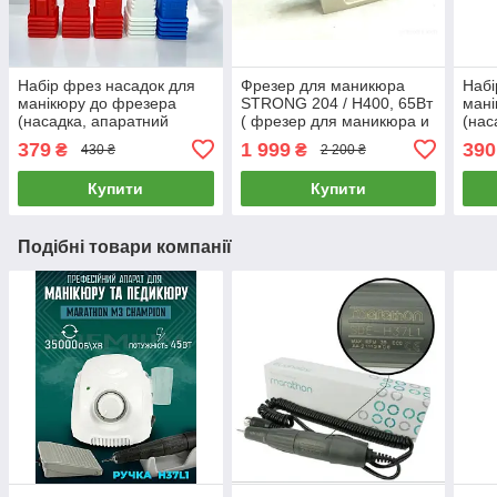
Набір фрез насадок для
Фрезер для маникюра
Набі
манікюру до фрезера
STRONG 204 / H400, 65Вт
мані
(насадка, апаратний
( фрезер для маникюра и
(нас
манікюр, нарощування,
педикюра Стронг )
мані
379
1 999
390
₴
₴
430 ₴
2 200 ₴
корекція нігтів)
корек
Купити
Купити
Подібні товари компанії