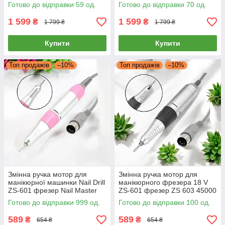
фрезера Маратон М3
фрезера Маратон М3
Готово до відправки 59 од.
Готово до відправки 70 од.
Марафон
Марафон
1 599
1 599
₴
₴
1 799 ₴
1 799 ₴
Купити
Купити
Топ продажів
–10%
Топ продажів
–10%
Змінна ручка мотор для
Змінна ручка мотор для
манікюрної машинки Nail Drill
манікюрного фрезера 18 V
ZS-601 фрезер Nail Master
ZS-601 фрезер ZS 603 45000
ZS 603 45000 ручка до
ручка до фрезера 606
Готово до відправки 999 од.
Готово до відправки 100 од.
фрезера
589
589
₴
₴
654 ₴
654 ₴