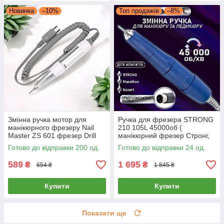
Новинка
–10%
Топ продажів
–8%
Змінна ручка мотор для
Ручка для фрезера STRONG
манікюрного фрезеру Nail
210 105L 45000об (
Master ZS 601 фрезер Drill
манікюрний фрезер Стронг,
Master ZS 603 45000 ручка
ручка двигун запасна для
Готово до відправки 200 од.
Готово до відправки 24 од.
до фрезера
манікюру, для машинки
фрейзера )
589
1 695
₴
₴
654 ₴
1 845 ₴
Купити
Купити
Показати ще