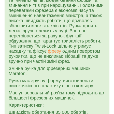
та гелевих нігтів, моделювання форми та
згинання нігтів при нарощуванні. Головними
перевагами фрезера є економія часу та
зменшення навантаження майстра, а також
висока швидкість роботи, що дозволяє
збільшити кількість клієнтів. Ручка досить
легка, зручно лежить у руці. Вона не
перегрівається за рахунок функції
обдування, що гарантує тривалість роботи.
Тип затиску Twist-Lock щільно утримує
насадку та фіксує
фрезу
одним поворотом
рукоятки, що не викликає вібрації та дуже
зручно при частій зміні фрез.
Змінна ручка для фрезерних машинок
Maraton.
Ручка має зручну форму, виготовлена з
високоякісного пластику сірого кольору
Має універсальний роз'єм тому підходить до
більшості фрезерних машинок.
Характеристики:
Швидкість обертання 35 000 обертів.