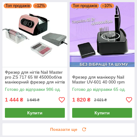
Топ продажів
–12%
Топ продажів
–10%
Фрезер для нігтів Nail Master
pro ZS 717 65 W 45000об/хв
Фрезер для манікюру Nail
манікюрний фрезер для нігтів
Master UV-601 40 000 rpm
фрезпа для зняття гель лаку
Готово до відправки 986 од.
Готово до відправки 65 од.
1 444
1 820
₴
₴
1 645 ₴
2 021 ₴
Купити
Купити
Показати ще