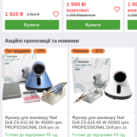
манікюрна машинка для
1 999
1 9
₴/
нігтів
комплект
ком
1 820
₴
2 021 ₴
2 200 ₴/комплект
2 200
Купити
Купити
Акційні пропозиції та новинки
Топ продажів
–15%
Новинка
–15%
Фрезер для манікюру Nail
Фрезер для манікюру Nail
Drill ZS-615 65 Вт 45000 rpm
Drill ZS-615 65 W 45000 rpm
PROFESSIONAL Drill pro zs
PROFESSIONAL Drill pro zs
615
615
Готово до відправки 45 од.
Готово до відправки 43 од.