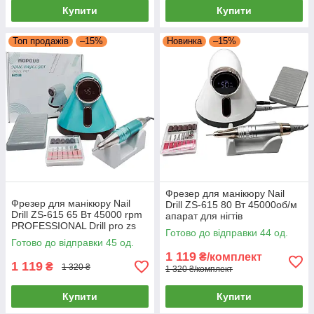
Купити
Купити
Топ продажів
–15%
Новинка
–15%
Фрезер для манікюру Nail
Фрезер для манікюру Nail
Drill ZS-615 80 Вт 45000об/м
Drill ZS-615 65 Вт 45000 rpm
апарат для нігтів
PROFESSIONAL Drill pro zs
PROFESSIONAL Drill pro zs
Готово до відправки 44 од.
615
615
Готово до відправки 45 од.
1 119
₴/комплект
1 119
₴
1 320 ₴
1 320 ₴/комплект
Купити
Купити