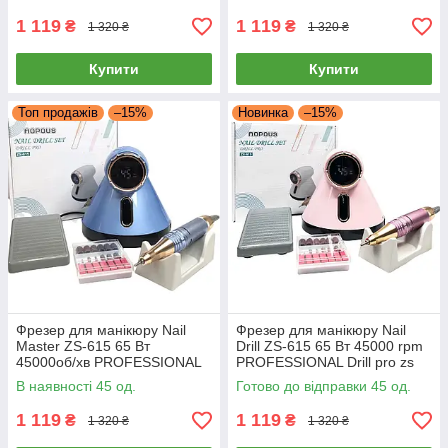
1 119
1 119
₴
₴
1 320 ₴
1 320 ₴
Купити
Купити
Топ продажів
–15%
Новинка
–15%
Фрезер для манікюру Nail
Фрезер для манікюру Nail
Master ZS-615 65 Вт
Drill ZS-615 65 Вт 45000 rpm
45000об/хв PROFESSIONAL
PROFESSIONAL Drill pro zs
Drill pro zs 615 фреза
615
В наявності 45 од.
Готово до відправки 45 од.
манікюрна
1 119
1 119
₴
₴
1 320 ₴
1 320 ₴