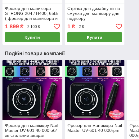
Фрезер для маникюра
Стрічка для дизайну нігтів
STRONG 204 / H400, 65Вт
смужки для манікюру для
( фрезер для маникюра и
педікюру
педикюра Стронг )
1 899
1
₴
₴
2 100 ₴
2 ₴
Купити
Купити
Подібні товари компанії
Фрезер для манікюру Nail
Фрезер для маникюра Nail
Фрез
Master UV-601 40 000 об/
Master UV-601 40 000rpm
Mast
хв стильний апарат
000