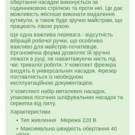
обертання насадки виконується за
годинниковою стрілкою та проти неї. Це дає
можливість якісніше виконати видалення
кутикули, а також буде зручно майстрам, що
працюють лівою рукою.
Ще одна важлива перевага - відсутність
вібрацій робочої ручки, що особливо
важливо для майстрів-початківців.
Ергономічна форма дозволяє їй зручно
лежати в руці, не навантажуючи кисть під
час тривалої роботи. У комплект фрезера
входять 6 універсальних насадок. Фрезер
поставляється із необхідною
експлуатаційною документацією.
У комплекті набір металевих насадок,
упаковка пісочних шліфувальних насадок та
серветка від пилу.
Характеристики
Тип живлення Мережа 220 В
Максимальна швидкість обертання 40
об/хв