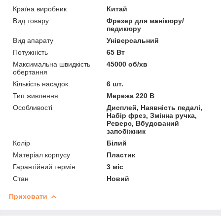
Країна виробник
Китай
Вид товару
Фрезер для манікюру/
педикюру
Вид апарату
Універсальний
Потужність
65 Вт
Максимальна швидкість
45000 об/хв
обертання
Кількість насадок
6 шт.
Тип живлення
Мережа 220 В
Особливості
Дисплей, Наявність педалі,
Набір фрез, Змінна ручка,
Реверс, Вбудований
запобіжник
Колір
Білий
Матеріал корпусу
Пластик
Гарантійний термін
3 міс
Стан
Новий
Приховати