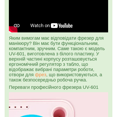
Яким вимогам має відповідати фрезер для
манікюру? Він має бути функціональним,
компактним, зручним. Саме такою є модель
UV-601, виготовлена з білого пластику. У
верхній частині корпусу розташовується
ергономічний регулятор з табло, що
відображає вибрані параметри роботи,
отвори для
фрез
, що використовуються, а
також безпосередньо робоча ручка.
Переваги професійного фрезера UV-601