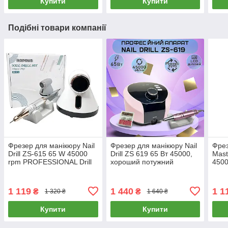
Купити
Купити
Подібні товари компанії
Фрезер для манікюру Nail
Фрезер для манікюру Nail
Фрез
Drill ZS-615 65 W 45000
Drill ZS 619 65 Вт 45000,
Mast
rpm PROFESSIONAL Drill
хороший потужний
4500
pro zs 615
фрезер
PROF
zs 6
1 119
1 440
1 1
₴
₴
1 320 ₴
1 640 ₴
Купити
Купити