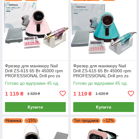
Фрезер для манікюру Nail
Фрезер для манікюру Nail
Drill ZS-615 65 Вт 45000 rpm
Drill ZS-615 65 Вт 45000 rpm
PROFESSIONAL Drill pro zs
PROFESSIONAL Drill pro zs
615
615
Готово до відправки 45 од.
Готово до відправки 45 од.
1 119
1 119
₴
₴
1 320 ₴
1 320 ₴
Купити
Купити
Новинка
–15%
Топ продажів
–12%