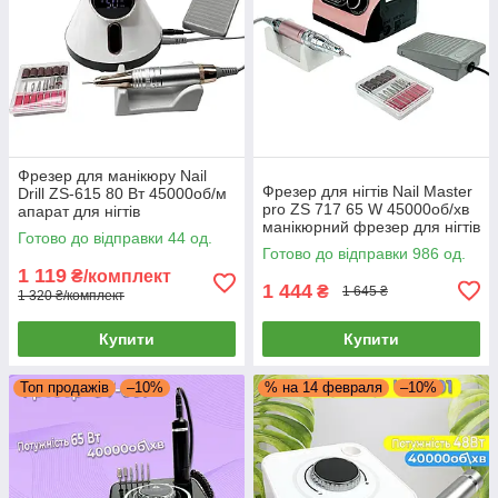
Фрезер для манікюру Nail
Фрезер для нігтів Nail Master
Drill ZS-615 80 Вт 45000об/м
pro ZS 717 65 W 45000об/хв
апарат для нігтів
манікюрний фрезер для нігтів
PROFESSIONAL Drill pro zs
Готово до відправки 44 од.
фрезпа для зняття гель лаку
615
Готово до відправки 986 од.
1 119
₴/комплект
1 444
₴
1 645 ₴
1 320 ₴/комплект
Купити
Купити
Топ продажів
–10%
% на 14 февраля
–10%