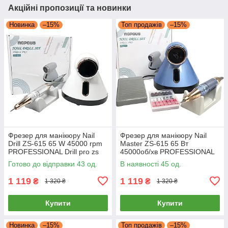
Акційні пропозиції та новинки
Новинка
–15%
Топ продажів
–15%
Фрезер для манікюру Nail
Фрезер для манікюру Nail
Drill ZS-615 65 W 45000 rpm
Master ZS-615 65 Вт
PROFESSIONAL Drill pro zs
45000об/хв PROFESSIONAL
615
Drill pro zs 615 фреза
Готово до відправки 43 од.
В наявності 45 од.
манікюрна
1 119
1 119
₴
₴
1 320 ₴
1 320 ₴
Купити
Купити
Новинка
–15%
Топ продажів
–15%