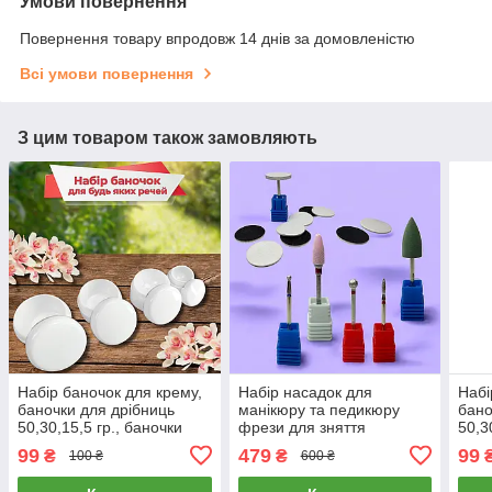
Умови повернення
Повернення товару впродовж 14 днів за домовленістю
Всі умови повернення
З цим товаром також замовляють
Набір баночок для крему,
Набір насадок для
Набі
баночки для дрібниць
манікюру та педикюру
бано
50,30,15,5 гр., баночки
фрези для зняття
50,3
для косметики
манікюру, пододиск
для 
99
479
99
₴
₴
100 ₴
600 ₴
основа метал для стоп +
файли