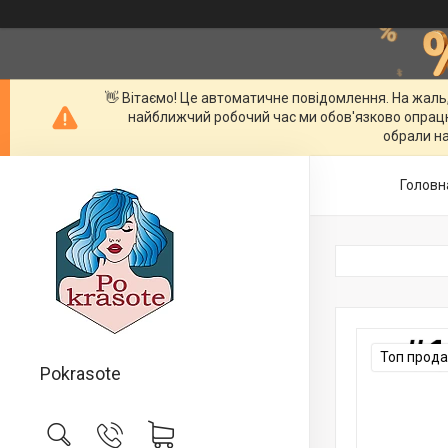
👋 Вітаємо! Це автоматичне повідомлення. На жаль
найближчий робочий час ми обов'язково опрац
обрали на
Головн
Топ прод
Pokrasote