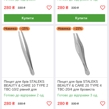
вищипування
Сталекс
280
280
₴
₴
330 ₴
330 ₴
Купити
Купити
Новинка
–15%
Новинка
–15%
Пінцет для брів STALEKS
Пінцет для брів STALEKS
BEAUTY & CARE 10 TYPE 2
BEAUTY & CARE 20 TYPE 4
TBC-10/2 рівний для
TBC-20/4 для бровиста
бровиста манікюрний
інструмент сталекс для
Готово до відправки 2 од.
Готово до відправки 3 од.
інструмент Сталекс
манікюру
280
280
₴
₴
330 ₴
330 ₴