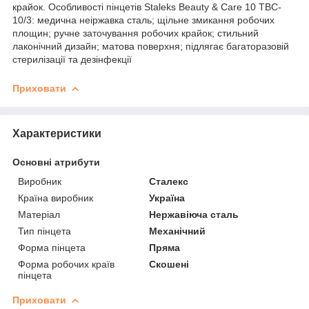
крайок. Особливості пінцетів Staleks Beauty & Care 10 TBC-
10/3: медична неіржавка сталь; щільне змикання робочих
площин; ручне заточування робочих крайок; стильний
лаконічний дизайн; матова поверхня; підлягає багаторазовій
стерилізації та дезінфекції
Приховати
Характеристики
Основні атрибути
Виробник
Сталекс
Країна виробник
Україна
Матеріал
Нержавіюча сталь
Тип пінцета
Механічний
Форма пінцета
Пряма
Форма робочих країв
Скошені
пінцета
Приховати