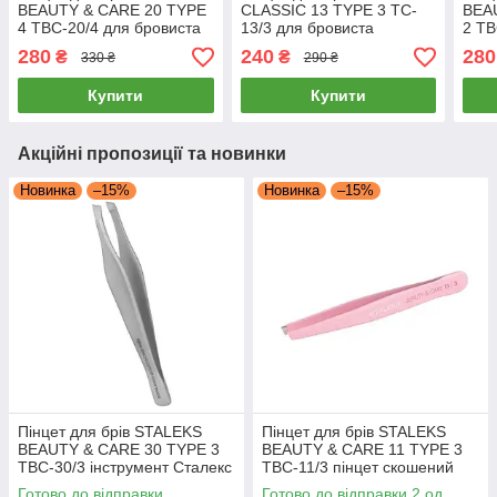
BEAUTY & CARE 20 TYPE
CLASSIC 13 TYPE 3 TC-
BEA
4 TBC-20/4 для бровиста
13/3 для бровиста
2 TB
інструмент сталекс для
скошений для
бров
280
240
280
₴
₴
330 ₴
290 ₴
манікюру
нарощування
інст
Купити
Купити
Акційні пропозиції та новинки
Новинка
–15%
Новинка
–15%
Пінцет для брів STALEKS
Пінцет для брів STALEKS
BEAUTY & CARE 30 TYPE 3
BEAUTY & CARE 11 TYPE 3
TBC-30/3 інструмент Сталекс
TBC-11/3 пінцет скошений
для бровиста для
манікюрний інструмент
Готово до відправки
Готово до відправки 2 од.