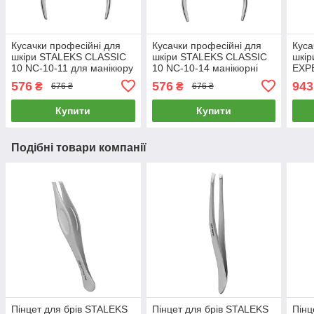
Кусачки професійні для
Кусачки професійні для
Куса
шкіри STALEKS CLASSIC
шкіри STALEKS CLASSIC
шкі
10 NC-10-11 для манікюру
10 NC-10-14 манікюрні
EXPE
інструмент Сталекс для
кусачки для манікюру для
мані
576
576
943
₴
₴
676 ₴
676 ₴
нігтів
нігтів
Купити
Купити
Подібні товари компанії
Пінцет для брів STALEKS
Пінцет для брів STALEKS
Пінц