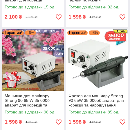
апарат для корекції
гарний потужний
нарощування нігтів фрезер
професійний фрезер для
Готово до відправки 15 од.
Готово до відправки 92 од.
Стронг 210
манікюру Стронг 90
2 100
1 598
₴
₴
2 250 ₴
1 698 ₴
Гарантия!
–6%
Гарантия!
–6%
Машинка для манікюру
Фрезер для манікюру Strong
Strong 90 65 W 35 000б
90 65W 35 000об апарат для
апарат для корекції та
корекції та нарощування
нарощування нігтів фрезер
нігтів дриль для зняття лаку
Готово до відправки 98 од.
Готово до відправки 85 од.
зняття манікюру Стронг 90
Стронг 90
1 598
1 598
₴
₴
1 698 ₴
1 698 ₴