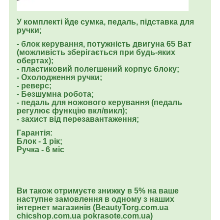
У комплекті йде сумка, педаль, підставка для
ручки;
- блок керування, потужність двигуна 65 Ват
(можливість зберігається при будь-яких
обертах);
- пластиковий полегшений корпус блоку;
- Охолодження ручки;
- реверс;
- Безшумна робота;
- педаль для ножового керування (педаль
регулює функцію вкл/викл);
- захист від перезавантаження;
Гарантія:
Блок - 1 рік;
Ручка - 6 міс
Ви також отримуєте знижку в 5% на ваше
наступне замовлення в одному з наших
інтернет магазинів (BeautyTorg.com.ua
chicshop.com.ua рokrasote.com.ua)