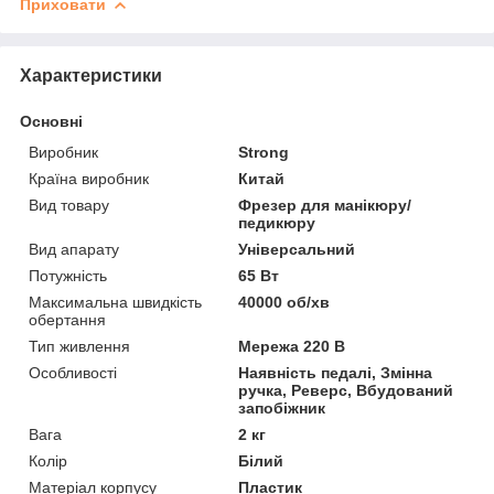
Приховати
Характеристики
Основні
Виробник
Strong
Країна виробник
Китай
Вид товару
Фрезер для манікюру/
педикюру
Вид апарату
Універсальний
Потужність
65 Вт
Максимальна швидкість
40000 об/хв
обертання
Тип живлення
Мережа 220 В
Особливості
Наявність педалі, Змінна
ручка, Реверс, Вбудований
запобіжник
Вага
2 кг
Колір
Білий
Матеріал корпусу
Пластик