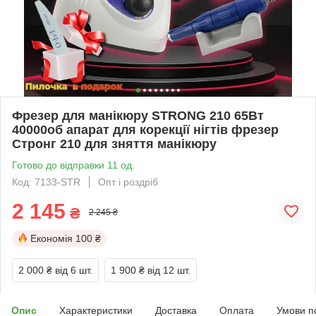
Фрезер для манікюру STRONG 210 65Вт
40000об апарат для корекції нігтів фрезер
Стронг 210 для зняття манікюру
Готово до відправки 11 од.
Код: 7133-STR
Опт і роздріб
2 145
₴
2 245 ₴
Економія
100 ₴
2 000 ₴
від 6 шт.
1 900 ₴
від 12 шт.
Опис
Характеристики
Доставка
Оплата
Умови п