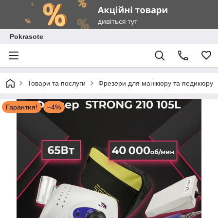
Pokrasote
Товари та послуги
Фрезери для манікюру та педикюру
Гарантия!
–4%