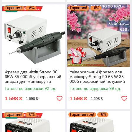
Гарантия!
–6%
Гарантия!
–6%
Фрезер для нігтів Strong 90
Універсальний фрезер для
65W 35 000об універсальний
манікюру Strong 90 65 W 35
апарат для манікюру та
000б професійний потужний
педикюру Стронг 90
апаратний манікюр Стронг
Готово до відправки 92 од.
Готово до відправки 99 од.
90
1 598
1 598
₴
₴
1 698 ₴
1 698 ₴
Гарантия!
–6%
Гарантия год!
–6%