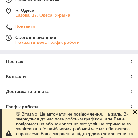
м. Одеса
Базова, 17, Одеса, Україна
Контакти
Сьогодні вихідний
Показати весь графік роботи
Про нас
Контакти
Доставка та оплата
Графік роботи
👋 Вітаємо! Це автоматичне повідомлення. На жаль, Ви
звернулися до нас поза робочим графіком, але Ваше
Повна версія сайту
повідомлення або замовлення вже успішно отримано та
зафіксовано. У найближчий робочий час ми обов'язково
опрацюємо Ваше звернення, підтвердимо замовлення та
Сайт створено на маркетплейсі
Prom.ua