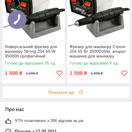
Універсальний фрезер для
Фрезер для манікюру Стронг
манікюру Strong 204 65 W
204 65 Вт 35000об/м, апарат
35000б професійний
машинка для манікюру
потужний апаратний манікюр
фрезер Strong 204
Готово до відправки 35 од.
Готово до відправки 9 од.
Стронг
1 598
1 598
₴
₴
1 698 ₴
1 698 ₴
Показати ще
Про нас
97% позитивних з 386 відгуків за рік
Працює з 17.05.2021