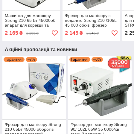
Машинка для манікюру
Фрезер для манікюру з
Апа
Strong 210 65 Вт 45000об
педаллю Strong 210 /105L
для 
апарат для корекції та
45 000 об/хв, фрезер
STRO
нарощування нігтів
манікюрний Стронг 210
4000
2 165
2 145
2 2
₴
₴
2 265 ₴
2 245 ₴
фрезер для зняття гель-
65Вт
фрей
лаку
Акційні пропозиції та новинки
Гарантия!
–7%
Гарантия!
–6%
Фрезер для манікюру Strong
Фрезер для манікюру Strong
210 65Вт 45000 оборотів
90/ 102L 65W 35 000б/хв