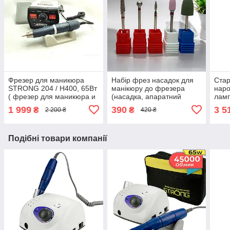
Фрезер для маникюра
Набір фрез насадок для
Стар
STRONG 204 / H400, 65Вт
манікюру до фрезера
наро
( фрезер для маникюра и
(насадка, апаратний
лам
педикюра Стронг )
манікюр, нарощування,
фрез
1 999
390
3 5
₴
₴
2 200 ₴
420 ₴
корекція нігтів)
603 
лака
Подібні товари компанії