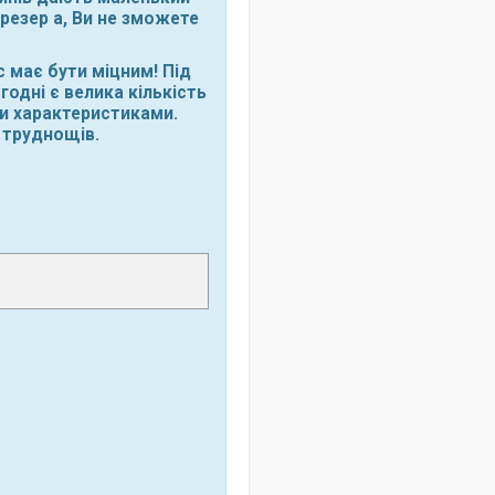
 фрезер а, Ви не зможете
с має бути міцним! Під
годні є велика кількість
ми характеристиками.
 труднощів.