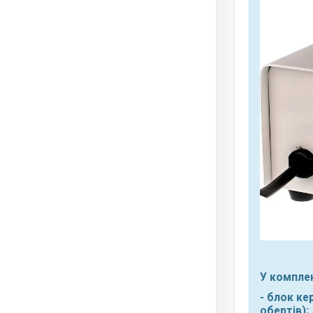
У комплек
- блок ке
обертів);