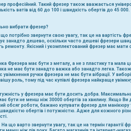
 професійний. Такий фрезер також вважається універса
лькість ватів від 60 до 100 і швидкість обертів до 45 000.
льно вибрати фрезер?
що потрібно звернути свою увагу, так це на вартість фре
ує занадто дешево, оскільки часто дешеві фрезери шви
ь ремонту. Якісний і укомплектований фрезер має мати 
чка Фрезера має бути з металу, а не з пластику та мала 
ручка не має бути занадто важка або занадто легка. Також 
с увімкнення ручки фрезера не має бути вібрації. У виборі
ішу роль, тому під час купівлі фрезера найкраще увімкн
отужність у фрезера має бути досить добра. Максимальн
ає бути не менш ніж 30000 обертів за хвилину. Якщо Ви 
кий обсяг роботи, бажано купувати фрезер для манікюру
швидкістю обертів і потужністю. Адже для кожного різн
сті.
 На що варто звернути увагу, так це на термін гарантії ф
ти менш ніж пів року. Багато магазинів та інтернет-маг