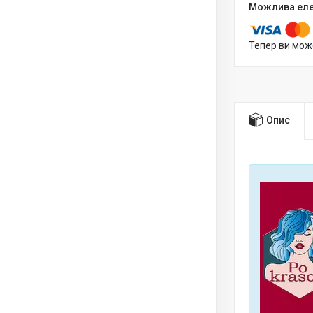
Тепер ви мож
Опис