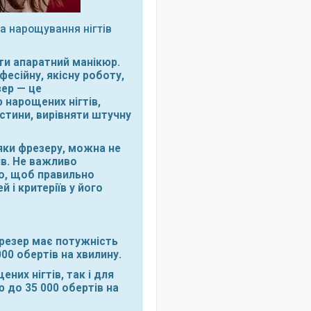
а нарощування нігтів
ти апаратний манікюр.
есійну, якісну роботу,
зер — це
 нарощених нігтів,
астини, вирівняти штучну
яки фрезеру, можна не
ів. Не важливо
о, щоб правильно
 і критеріїв у його
резер має потужність
00 обертів на хвилину.
их нігтів, так і для
 до 35 000 обертів на