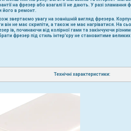
рантії на фрезер або взагалі її не дають. У разі зламання
 його в ремонт.
кож звертаємо увагу на зовнішній вигляд фрезера. Корпу
и він не має скрипіти, а також не має нагріватися. На сьо
езер ів, починаючи від колірної гами та закінчуючи різни
брати фрезер під стиль інтер'єру не становитиме великих
Технічні характеристики: