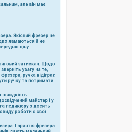
льним, але він має
зера. Якісний фрезер не
дко ламаються й не
середню ціну.
цанговий затискач. Щодо
зверніть увагу на те,
 фрезера, ручка відіграє
ути ручку та потримати
а швидкість
досвідчений майстер і у
 та педикюру з досить
овиду роботи є свої
резера. Гарантія фрезера
азинів дають маленький