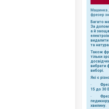
Машинка д
фрезер зн
Багато м
За допомо
а й заоща
електроі
видалити 
та натура
Також фр
тільки зр
досвідче
вибрати ф
виборі.
Які є різ
· Фрезер
15 до 30 
· Фрезер 
педикюру.
хвилину.