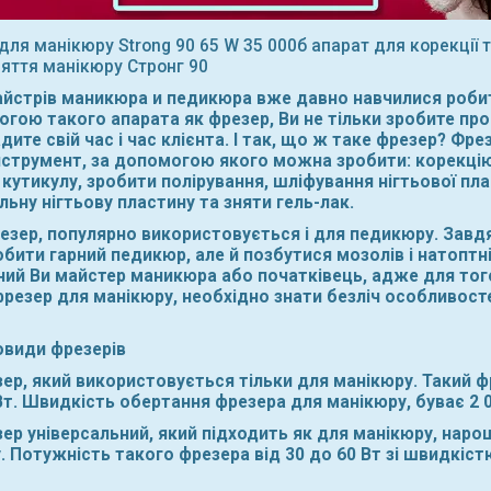
ля манікюру Strong 90 65 W 35 000б апарат для корекції т
яття манікюру Стронг 90
айстрів маникюра и педикюра вже давно навчилися роби
гою такого апарата як фрезер, Ви не тільки зробите проф
дите свій час і час клієнта. І так, що ж таке фрезер? Фре
нструмент, за допомогою якого можна зробити: корекцію
кутикулу, зробити полірування, шліфування нігтьової пл
льну нігтьову пластину та зняти гель-лак.
езер, популярно використовується і для педикюру. Завд
обити гарний педикюр, але й позбутися мозолів і натоптн
ний Ви майстер маникюра або початківець, адже для тог
резер для манікюру, необхідно знати безліч особливостей
новиди фрезерів
, який використовується тільки для манікюру. Такий ф
Вт. Швидкість обертання фрезера для манікюру, буває 2 0
універсальний, який підходить як для манікюру, нарощен
 Потужність такого фрезера від 30 до 60 Вт зі швидкістю