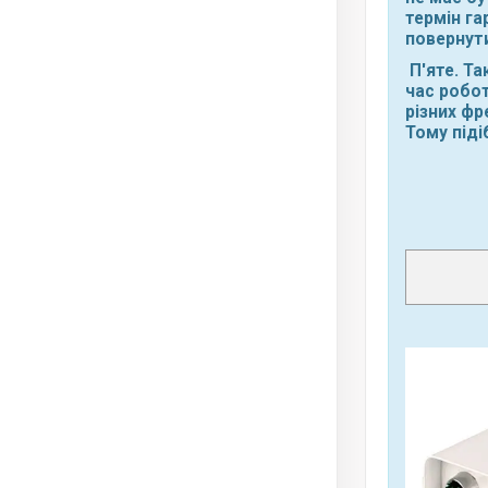
термін га
повернути
П'яте. Та
час робот
різних фр
Тому піді