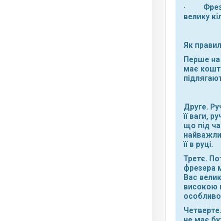
· Фрезер
велику кі
Як прави
Перше на 
має кошт
підлягают
Друге. Ру
її ваги, 
що під ча
найважлив
її в руці.
Третє. П
фрезера м
Вас вели
високою 
особливо
Четверте.
не має бу