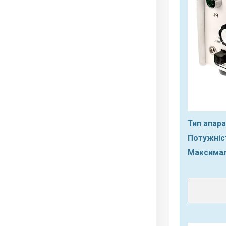
Тип апара
Потужніст
Максимал