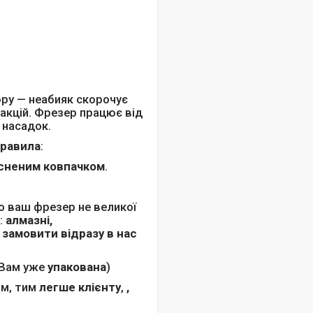
юру — неабияк скорочує
еакцій. Фрезер працює від
 насадок.
правила
:
исненим ковпачком
.
 ваш фрезер не великої
:
алмазні,
 замовити відразу в нас
в Вам уже
упакована
)
ом, тим
легше клієнту
,
,