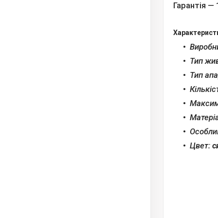
Гарантія — 
Характерист
Виробн
Тип жи
Тип ап
Кількіс
Максим
Матері
Особли
Цвет:
с