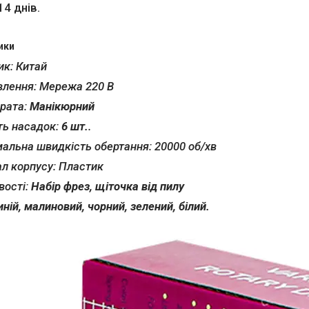
14 днів.
ики
ик: Китай
влення: Мережа 220 В
арата:
Манікюрний
ть насадок:
6 шт.
.
альна швидкість обертання: 20000 об/хв
ал корпусу: Пластик
вості:
Набір фрез, щіточка від пилу
иній, малиновий, чорний, зелений, білий.