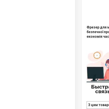
Фрезер для м
безпечної пр
економія ча
З цим товар