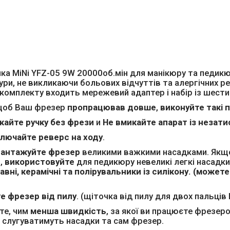
ка MiNi YFZ-05 9W 20000об.мін для манікюру та педик
ури, не викликаючи больових відчуттів та алергічних р
 комплекту входить мережевий адаптер і набір із шести
 щоб Ваш фрезер
пропрацював довше
,
виконуйте такі 
кайте ручку без фрези
и
Не вмикайте апарат із незат
лючайте реверс на ходу
.
вантажуйте фрезер
великими важкими насадками. Якщо
,
використовуйте
для педикюру невеликі легкі насадки
вні, керамічні та полірувальники із силікону. (можете
е фрезер від пилу
. (щіточка від пилу для двох пальці
йте, чим
менша швидкість
, за якої ви працюєте фрезер
слугуватимуть насадки та сам фрезер.