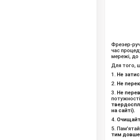
Фрезер-руч
час процед
мережі, до
Для того,
1.
Не затис
2.
Не перек
3.
Не пере
потужності
твердоспла
на сайті).
4.
Очищайт
5. Пам'ята
тим довше