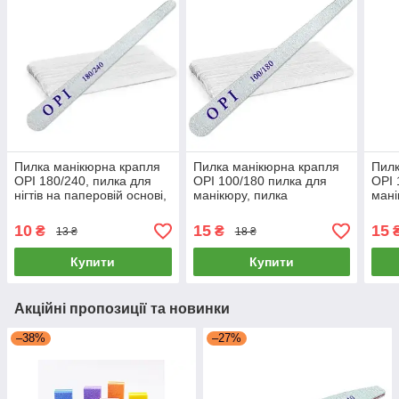
Пилка манікюрна крапля
Пилка манікюрна крапля
Пилк
OPI 180/240, пилка для
OPI 100/180 пилка для
OPI 
нігтів на паперовій основі,
манікюру, пилка
мані
фінішна пилочка для
двостороння на паперовій
двос
манікюру
основі, пилка для нігтів
осно
10
15
15
₴
₴
13 ₴
18 ₴
Купити
Купити
Акційні пропозиції та новинки
–38%
–27%