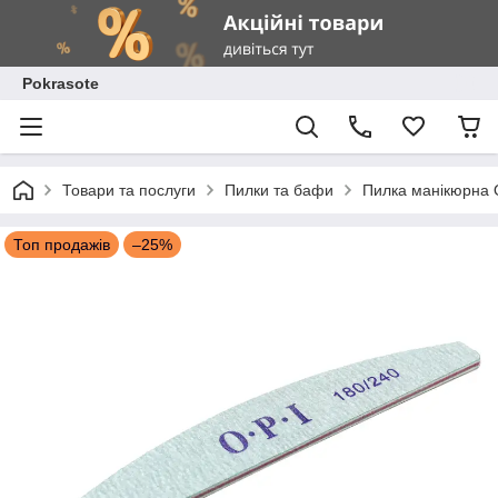
Pokrasote
Товари та послуги
Пилки та бафи
Пилка манікюрна O
Топ продажів
–25%