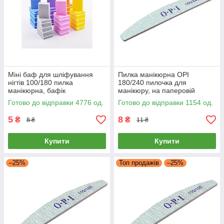
Міні баф для шліфування
Пилка манікюрна OPI
нігтів 100/180 пилка
180/240 пилочка для
манікюрна, бафік
манікюру, на паперовій
манікюрний на м'якій основі,
основі, пилка для нігтів
Готово до відправки 4776 од.
Готово до відправки 1154 од.
пилка для нігтів
5
8
₴
₴
8 ₴
11 ₴
Купити
Купити
–25%
Топ продажів
–25%