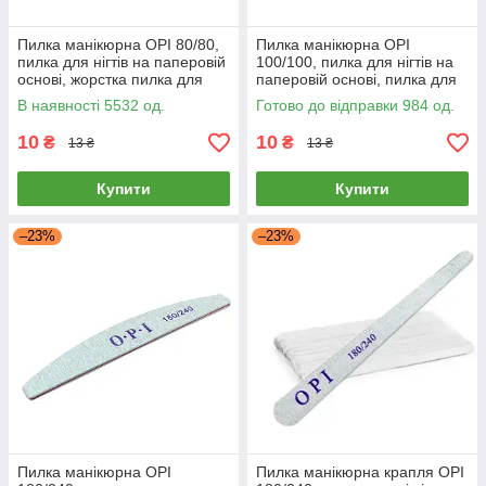
Пилка манікюрна OPI 80/80,
Пилка манікюрна OPI
пилка для нігтів на паперовій
100/100, пилка для нігтів на
основі, жорстка пилка для
паперовій основі, пилка для
манікюру
манікюру
В наявності 5532 од.
Готово до відправки 984 од.
10
10
₴
₴
13 ₴
13 ₴
Купити
Купити
–23%
–23%
Пилка манікюрна OPI
Пилка манікюрна крапля OPI