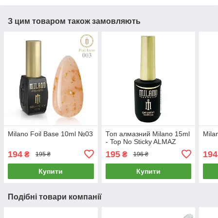
З цим товаром також замовляють
Milano Foil Base 10ml №03
Топ алмазний Milano 15ml
Mila
- Top No Sticky ALMAZ
194
195
194
₴
₴
195 ₴
196 ₴
Купити
Купити
Подібні товари компанії