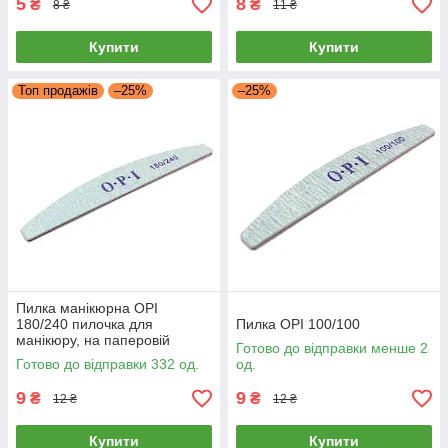
5
8
₴
₴
8 ₴
11 ₴
Купити
Купити
Топ продажів
–25%
–25%
Пилка манікюрна OPI
180/240 пилочка для
Пилка OPI 100/100
манікюру, на паперовій
Готово до відправки менше 2
основі, пилка для нігтів
Готово до відправки 332 од.
од.
9
9
₴
₴
12 ₴
12 ₴
Купити
Купити