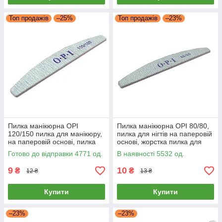
Топ продажів
–25%
Топ продажів
–23%
Пилка манікюрна OPI
Пилка манікюрна OPI 80/80,
120/150 пилка для манікюру,
пилка для нігтів на паперовій
на паперовій основі, пилка
основі, жорстка пилка для
для нігтів
манікюру
Готово до відправки 4771 од.
В наявності 5532 од.
9
10
₴
₴
12 ₴
13 ₴
Купити
Купити
–23%
–23%