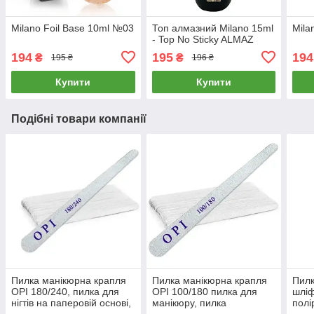
Milano Foil Base 10ml №03
Топ алмазний Milano 15ml
Mila
- Top No Sticky ALMAZ
194
195
194
₴
₴
195 ₴
196 ₴
Купити
Купити
Подібні товари компанії
Пилка манікюрна крапля
Пилка манікюрна крапля
Пилк
OPI 180/240, пилка для
OPI 100/180 пилка для
шлі
нігтів на паперовій основі,
манікюру, пилка
полі