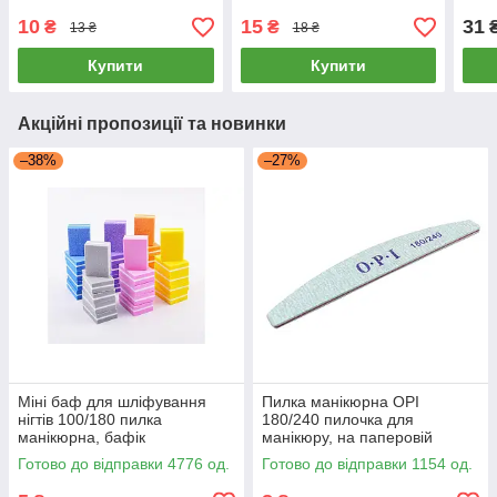
фінішна пилочка для
двостороння на паперовій
пилк
манікюру
основі, пилка для нігтів
100/
10
15
31
₴
₴
13 ₴
18 ₴
Купити
Купити
Акційні пропозиції та новинки
–38%
–27%
Міні баф для шліфування
Пилка манікюрна OPI
нігтів 100/180 пилка
180/240 пилочка для
манікюрна, бафік
манікюру, на паперовій
манікюрний на м'якій основі,
основі, пилка для нігтів
Готово до відправки 4776 од.
Готово до відправки 1154 од.
пилка для нігтів