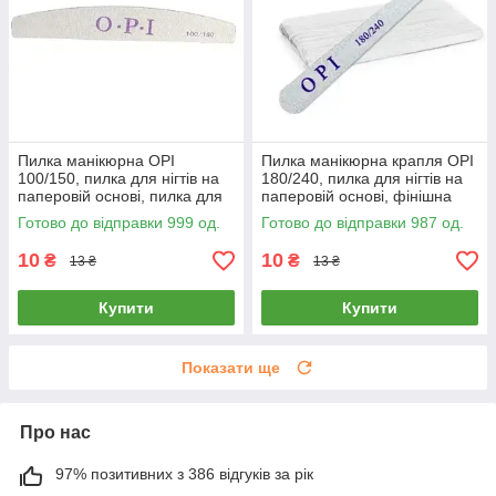
Пилка манікюрна OPI
Пилка манікюрна крапля OPI
100/150, пилка для нігтів на
180/240, пилка для нігтів на
паперовій основі, пилка для
паперовій основі, фінішна
манікюру
пилочка для манікюру
Готово до відправки 999 од.
Готово до відправки 987 од.
10
10
₴
₴
13 ₴
13 ₴
Купити
Купити
Показати ще
Про нас
97% позитивних з 386 відгуків за рік