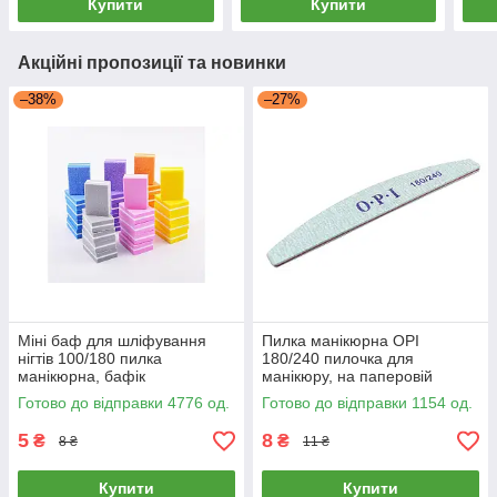
Купити
Купити
Акційні пропозиції та новинки
–38%
–27%
Міні баф для шліфування
Пилка манікюрна OPI
нігтів 100/180 пилка
180/240 пилочка для
манікюрна, бафік
манікюру, на паперовій
манікюрний на м'якій основі,
основі, пилка для нігтів
Готово до відправки 4776 од.
Готово до відправки 1154 од.
пилка для нігтів
5
8
₴
₴
8 ₴
11 ₴
Купити
Купити