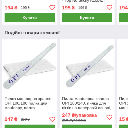
- Top No Sticky ALMAZ
194
195
194
₴
₴
195 ₴
196 ₴
Купити
Купити
Подібні товари компанії
Пилка манікюрна крапля
Пилка манікюрна крапля
Пилк
OPI 100/180 пилка для
OPI 180/240, пилка для
OPI 
манікюру, пилка
нігтів на паперовій основі,
мані
двостороння на паперовій
фінішна пилочка для
двос
247
₴/упаковка
основі, пилка для нігтів
манікюру
осно
247
15
₴
250 ₴
250 ₴/упаковка