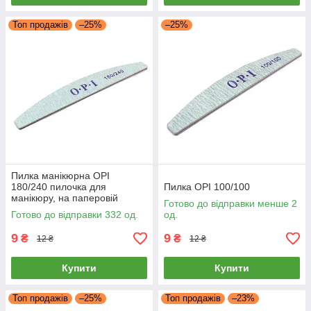
Топ продажів
–25%
–25%
Пилка манікюрна OPI
180/240 пилочка для
Пилка OPI 100/100
манікюру, на паперовій
Готово до відправки менше 2
основі, пилка для нігтів
Готово до відправки 332 од.
од.
9
9
₴
₴
12 ₴
12 ₴
Купити
Купити
Топ продажів
–25%
Топ продажів
–23%