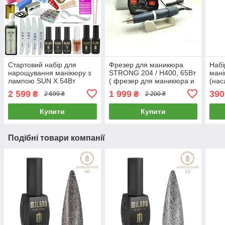
Стартовий набір для
Фрезер для маникюра
Набі
нарощування манікюру з
STRONG 204 / H400, 65Вт
мані
лампою SUN X 54Вт
( фрезер для маникюра и
(нас
фрезою Drill Master ZS
педикюра Стронг )
мані
2 599
1 999
390
₴
₴
2 699 ₴
2 200 ₴
601 65Вт 45000 об.
корек
Купити
Купити
Подібні товари компанії