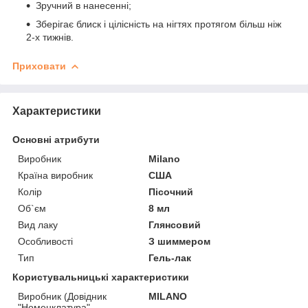
Зручний в нанесенні;
Зберігає блиск і цілісність на нігтях протягом більш ніж
2-х тижнів.
Приховати
Характеристики
Основні атрибути
Виробник
Milano
Країна виробник
США
Колір
Пісочний
Об`єм
8 мл
Вид лаку
Глянсовий
Особливості
З шиммером
Тип
Гель-лак
Користувальницькі характеристики
Виробник (Довідник
MILANO
"Номенклатура"