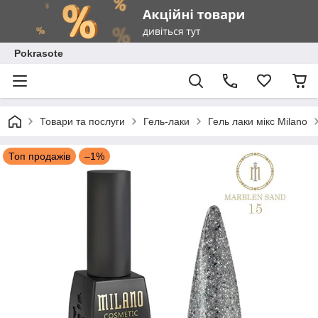
Pokrasote
Товари та послуги
Гель-лаки
Гель лаки мікс Milano
Топ продажів
–1%