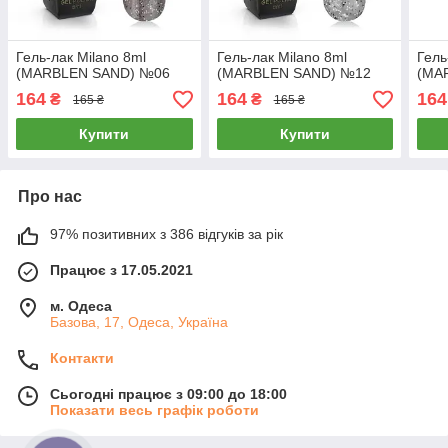
Гель-лак Milano 8ml
Гель-лак Milano 8ml
Гель
(MARBLEN SAND) №06
(MARBLEN SAND) №12
(MA
164
164
164
₴
₴
165 ₴
165 ₴
Купити
Купити
Про нас
97% позитивних з 386 відгуків за рік
Працює з 17.05.2021
м. Одеса
Базова, 17, Одеса, Україна
Контакти
Сьогодні працює з 09:00 до 18:00
Показати весь графік роботи