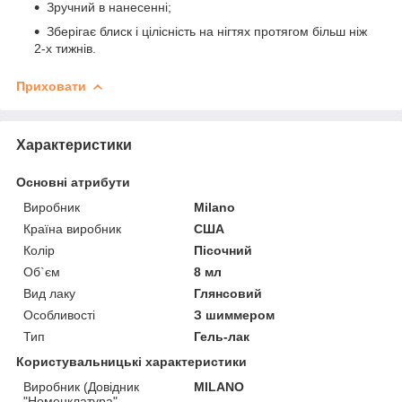
Зручний в нанесенні;
Зберігає блиск і цілісність на нігтях протягом більш ніж
2-х тижнів.
Приховати
Характеристики
Основні атрибути
Виробник
Milano
Країна виробник
США
Колір
Пісочний
Об`єм
8 мл
Вид лаку
Глянсовий
Особливості
З шиммером
Тип
Гель-лак
Користувальницькі характеристики
Виробник (Довідник
MILANO
"Номенклатура"