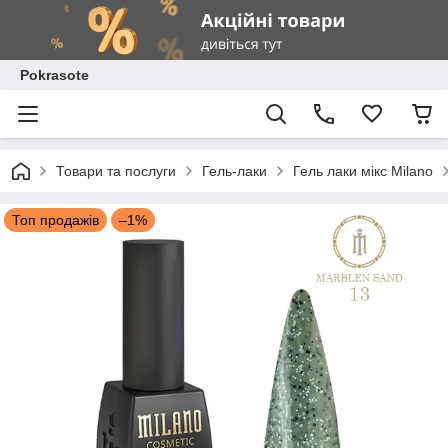
Pokrasote
Товари та послуги
Гель-лаки
Гель лаки мікс Milano
Топ продажів
–1%