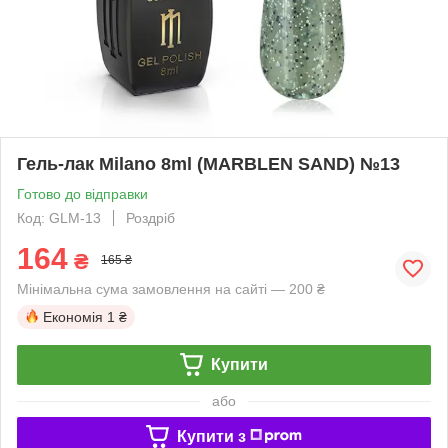
Гель-лак Milano 8ml (MARBLEN SAND) №13
Готово до відправки
Код: GLM-13
Роздріб
164
₴
165 ₴
Мінімальна сума замовлення на сайті — 200 ₴
Економія
1 ₴
Купити
або
Купити з