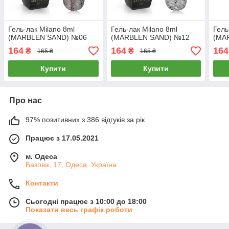
Гель-лак Milano 8ml
Гель-лак Milano 8ml
Гель
(MARBLEN SAND) №06
(MARBLEN SAND) №12
(MA
164
164
164
₴
₴
165 ₴
165 ₴
Купити
Купити
Про нас
97% позитивних з 386 відгуків за рік
Працює з 17.05.2021
м. Одеса
Базова, 17, Одеса, Україна
Контакти
Сьогодні працює з 10:00 до 18:00
Показати весь графік роботи