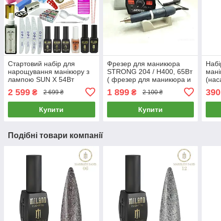
Стартовий набір для
Фрезер для маникюра
Набі
нарощування манікюру з
STRONG 204 / H400, 65Вт
мані
лампою SUN X 54Вт
( фрезер для маникюра и
(нас
фрезою Drill Master ZS
педикюра Стронг )
мані
2 599
1 899
390
₴
₴
2 699 ₴
2 100 ₴
601 65Вт 45000 об.
корек
Купити
Купити
Подібні товари компанії