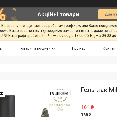
, Ви звернулися до нас поза робочим графіком, але Ваше повідомл
юємо Ваше звернення, підтвердимо замовлення та надамо всю нео
с! 💜 Наш графік роботи: Пн-Чт — з 09:00 до 18:00 Сб-Нд — з 09:00 до
а
Товари та послуги
Про нас
Контак
Гель-лак M
аж
–1%
164 ₴
165 ₴