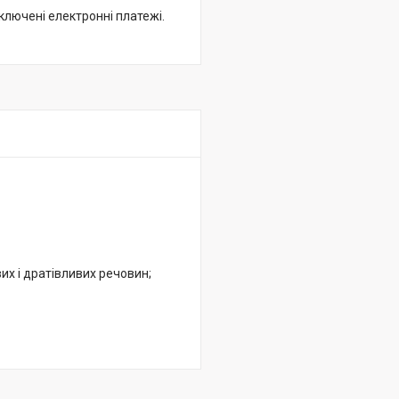
дключені електронні платежі.
вих і дратівливих речовин;