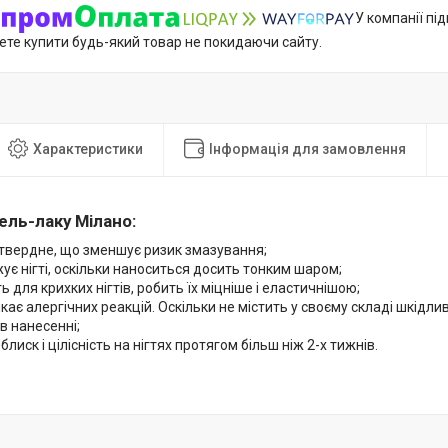
У компанії пі
ете купити будь-який товар не покидаючи сайту.
Характеристики
Інформація для замовлення
ель-лаку Мілано:
твердне, що зменшує ризик змазування;
ує нігті, оскільки наноситься досить тонким шаром;
ь для крихких нігтів, робить їх міцніше і еластичнішою;
кає алергічних реакцій. Оскільки не містить у своєму складі шкідли
в нанесенні;
блиск і цілісність на нігтях протягом більш ніж 2-х тижнів.