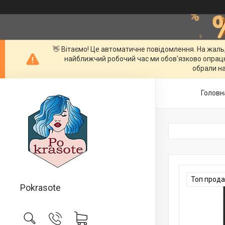
👋 Вітаємо! Це автоматичне повідомлення. На жаль
найближчий робочий час ми обов'язково опрац
обрали на
Головн
Топ прод
Pokrasote