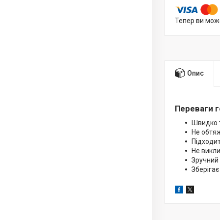
Тепер ви мож
Опис
Переваги г
Швидко 
Не обтяж
Підходит
Не викли
Зручний 
Зберігає 