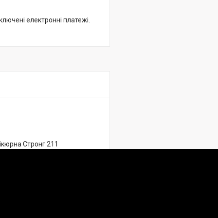
дключені електронні платежі.
ікюрна Стронг 211