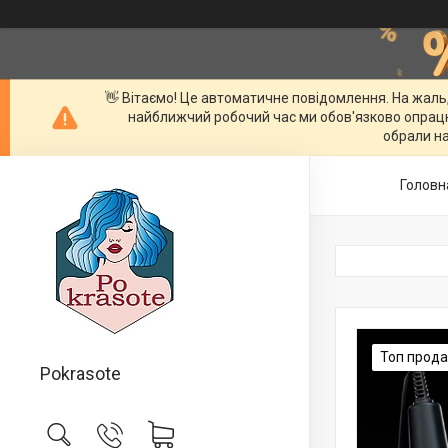
👋 Вітаємо! Це автоматичне повідомлення. На жаль
найближчий робочий час ми обов'язково опрац
обрали на
Головн
Топ прод
Pokrasote