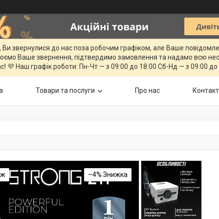
, Ви звернулися до нас поза робочим графіком, але Ваше повідомл
юємо Ваше звернення, підтвердимо замовлення та надамо всю нео
с! 💜 Наш графік роботи: Пн-Чт — з 09:00 до 18:00 Сб-Нд — з 09:00 до
а
Товари та послуги
Про нас
Контак
аж
–4%