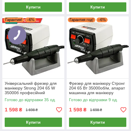
Купити
Купити
Гарантия!
–6%
Гарантия год!
–6%
Універсальний фрезер для
Фрезер для манікюру Стронг
манікюру Strong 204 65 W
204 65 Вт 35000об/м, апарат
35000б професійний
машинка для манікюру
потужний апаратний манікюр
фрезер Strong 204
Готово до відправки 35 од.
Готово до відправки 9 од.
Стронг
1 598
1 598
₴
₴
1 698 ₴
1 698 ₴
Купити
Купити