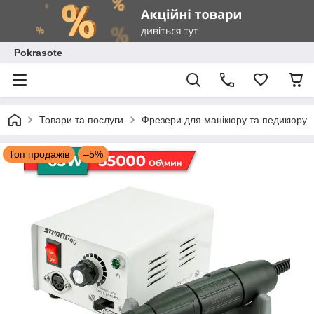
Pokrasote
Товари та послуги
Фрезери для манікюру та педикюру
Топ продажів
–5%