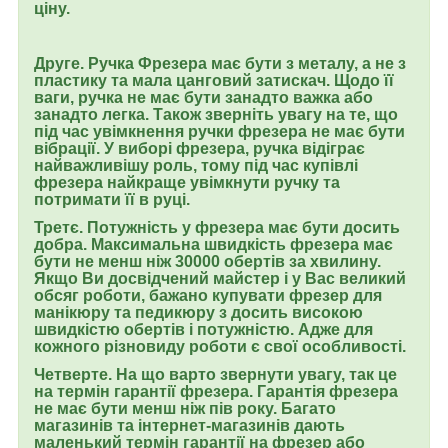
ціну.
Друге. Ручка Фрезера має бути з металу, а не з
пластику та мала цанговий затискач. Щодо її
ваги, ручка не має бути занадто важка або
занадто легка. Також зверніть увагу на те, що
під час увімкнення ручки фрезера не має бути
вібрації. У виборі фрезера, ручка відіграє
найважливішу роль, тому під час купівлі
фрезера найкраще увімкнути ручку та
потримати її в руці.
Третє. Потужність у фрезера має бути досить
добра. Максимальна швидкість фрезера має
бути не менш ніж 30000 обертів за хвилину.
Якщо Ви досвідчений майстер і у Вас великий
обсяг роботи, бажано купувати фрезер для
манікюру та педикюру з досить високою
швидкістю обертів і потужністю. Адже для
кожного різновиду роботи є свої особливості.
Четверте. На що варто звернути увагу, так це
на термін гарантії фрезера. Гарантія фрезера
не має бути менш ніж пів року. Багато
магазинів та інтернет-магазинів дають
маленький термін гарантії на фрезер або