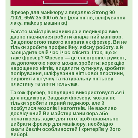
Фрезер для манікюру з педаллю Strong 90
/102L 65W 35 000 об./хв (для нігтів, шліфування
лаку, makeup машинка)
Багато майстрів маникюра и педикюра вже
давно навчилися робити апаратний манікюр.
За допомогою такого апарата як фрезер, Ви не
тільки зробите професійну, якісну роботу, а й
заощадите свій час і час клієнта. І так, що ж
таке фрезер? Фрезер — це електроінструмент,
за допомогою якого можна зробити: корекцію
нарощених нігтів, видалити кутикулу, зробити
полірування, шліфування нігтьової пластини,
вирівняти штучну та натуральну нігтьову
пластину та зняти гель-лак.
Також фрезер, популярно використовується і
для педикюру. Завдяки фрезеру, можна не
тільки зробити гарний педикюр, але й
позбутися мозолів і натоптнів. Не важливо
досвідчений Ви майстер маникюра або
початківець, адже для того, щоб правильно
вибрати фрезер для манікюру, необхідно
знати безліч особливостей і критеріїв у його
виборі.