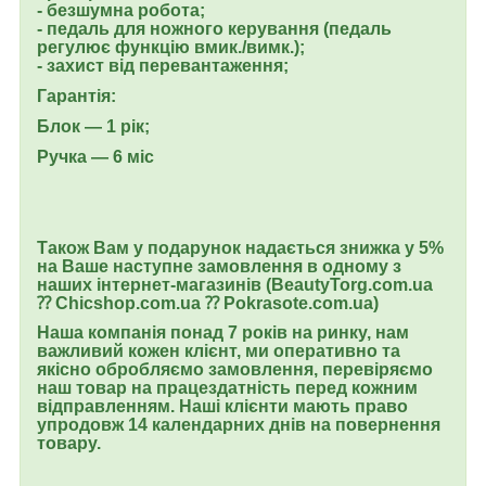
- безшумна робота;
- педаль для ножного керування (педаль
регулює функцію вмик./вимк.);
- захист від перевантаження;
Гарантія:
Блок — 1 рік;
Ручка — 6 міс
Також Вам у подарунок надається знижка у 5%
на Ваше наступне замовлення в одному з
наших інтернет-магазинів (BeautyTorg.com.ua
⁇ Chicshop.com.ua ⁇ Pokrasote.com.ua)
Наша компанія понад 7 років на ринку, нам
важливий кожен клієнт, ми оперативно та
якісно обробляємо замовлення, перевіряємо
наш товар на працездатність перед кожним
відправленням. Наші клієнти мають право
упродовж 14 календарних днів на повернення
товару.