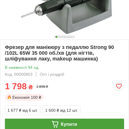
Фрезер для манікюру з педаллю Strong 90
/102L 65W 35 000 об./хв (для нігтів,
шліфування лаку, makeup машинка)
В наявності 94 од.
Код: 00000803
Опт і роздріб
1 798
₴
1 898 ₴
Економія
100 ₴
1 677 ₴
від 6 шт.
1 600 ₴
від 12 шт.
Купити