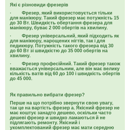
Які є різновиди фрезерів
· Фрезер, який використовується тільки
для манікюру. Такий фрезер має потужність 15
до 30 Вт. Швидкість обертання фрезера для
манікюру, буває 2 000 обертів на хвилину.
· Фрезер універсальний, який підходить як
для манікюру, нарощених нігтів, так і для
педикюру. Потужність такого фрезера від 30
до 60 Вт зі швидкістю до 35 000 обертів на
хвилину.
· Фрезер професійний. Такий фрезер також
вважається універсальним, але він має велику
кількість ватів від 60 до 100 і швидкість обертів
до 45 000.
Як правильно вибрати фрезер?
Перше на що потрібно звернути свою увагу,
так це на вартість фрезер а. Якісний фрезер не
має коштує занадто дешево, оскільки часто
дешеві фрезер и швидко ламаються й не
підлягають ремонту. Якісний і
укомплектований фрезер має мати середню