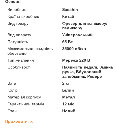
Основні
Виробник
Saeshin
Країна виробник
Китай
Вид товару
Фрезер для манікюру/
педикюру
Вид апарату
Універсальний
Потужність
65 Вт
Максимальна швидкість
35000 об/хв
обертання
Тип живлення
Мережа 220 В
Особливості
Наявність педалі, Змінна
ручка, Вбудований
запобіжник, Реверс
Вага
2 кг
Колір
Білий
Матеріал корпусу
Метал
Гарантійний термін
12 міс
Стан
Новий
Приховати