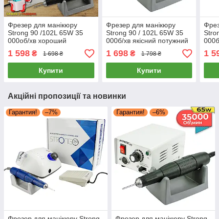
Фрезер для манікюру
Фрезер для манікюру
Фрез
Strong 90 /102L 65W 35
Strong 90 / 102L 65W 35
Stro
000об/хв хороший
000б/хв якісний потужний
000б
потужний професійний
професійний манікюрний
проф
1 598
1 698
1 5
₴
₴
1 698 ₴
1 798 ₴
фрезер манікюрний
фрейзер Стронг 90
мані
стронг 90
Купити
Купити
Акційні пропозиції та новинки
Гарантия!
–7%
Гарантия!
–6%
Фрезер для манікюру Strong
Фрезер для манікюру Strong