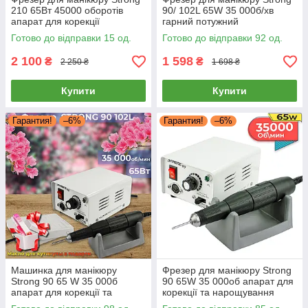
210 65Вт 45000 оборотів
90/ 102L 65W 35 000б/хв
апарат для корекції
гарний потужний
нарощування нігтів фрезер
професійний фрезер для
Готово до відправки 15 од.
Готово до відправки 92 од.
Стронг 210
манікюру Стронг 90
2 100
1 598
₴
₴
2 250 ₴
1 698 ₴
Купити
Купити
Гарантия!
–6%
Гарантия!
–6%
Машинка для манікюру
Фрезер для манікюру Strong
Strong 90 65 W 35 000б
90 65W 35 000об апарат для
апарат для корекції та
корекції та нарощування
нарощування нігтів фрезер
нігтів дриль для зняття лаку