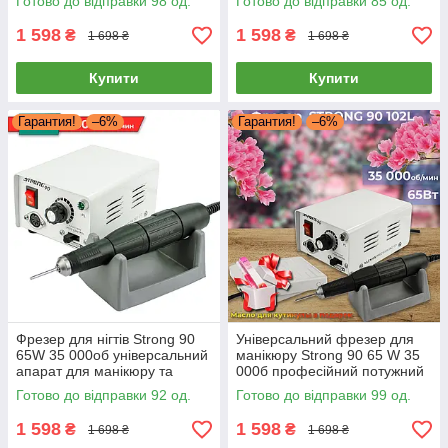
Готово до відправки 98 од.
Готово до відправки 85 од.
зняття манікюру Стронг 90
Стронг 90
1 598
1 598
₴
₴
1 698 ₴
1 698 ₴
Купити
Купити
Гарантия!
–6%
Гарантия!
–6%
Фрезер для нігтів Strong 90
Універсальний фрезер для
65W 35 000об універсальний
манікюру Strong 90 65 W 35
апарат для манікюру та
000б професійний потужний
педикюру Стронг 90
апаратний манікюр Стронг
Готово до відправки 92 од.
Готово до відправки 99 од.
90
1 598
1 598
₴
₴
1 698 ₴
1 698 ₴