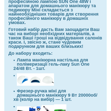
професійною лампою SUN One 48W і
апаратом для домашнього манікюру та
педикюру Міні складається з
найнеобхідніших товарів для створення
професійного манікюру в домашніх
умовах.
Готовий набір дасть Вам заощадити Ваш
час на виборі необхідних матеріалів, а
також Ваші гроші на відвідування салонів
краси. І, звісно ж, стане чудовим
подарунком для ваших близьких!
До набору входить:
Лампа манікюрна настільна для
полімеризації гель-лаку Sun One
24/48 Вт. - 1шт.
Фрезер-ручка міні для
домашнього манікюру 9 Вт 20000об/
хв (колір на вибір) — 1 шт.