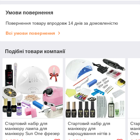
Умови повернення
Повернення товару впродовж 14 днів за домовленістю
Всі умови повернення
Подібні товари компанії
Стартовий набір для
Стартовий набір для
Стар
манікюру лампа для
манікюру для
мані
манікюру Sun One фрезер
нарощування нігтів з
Оne 
zs 601 витяжка 858-2а
лампою Sun One 48W
4500