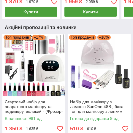
1 870
1 959
1 9
₴
₴
1 970 ₴
2 059 ₴
база топ гель лак milano
фрезер ручка 20000об/хв
гель
гель лаками
Купити
Купити
Акційні пропозиції та новинки
Топ продажів
–17%
Топ продажів
–16%
Стартовий набір для
Набір для манікюру з
апаратного манікюру та
лампою SunOne 48Вт, база
педикюру, великий - (Фрезер-
топ для манікюру з липким
ручка, Лампа USB 88Вт,
шаром, набір пензлів 15 шт.
В наявності 981 од.
Готово до відправки 9 од.
10гель-лаків, база, топ,
розхідники)
1 350
510
₴
₴
1 635 ₴
610 ₴