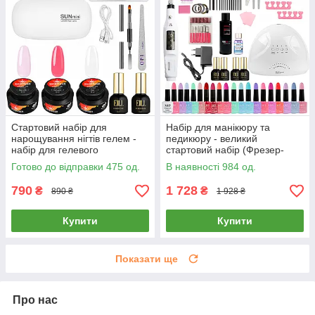
Стартовий набір для
Набір для манікюру та
нарощування нігтів гелем -
педикюру - великий
набір для гелевого
стартовий набір (Фрезер-
нарощування з лампою USB,
ручка, Лампа 24/48Вт,
Готово до відправки 475 од.
В наявності 984 од.
гелі 30мл, база, топ та
20гель-лаків, гель, база, топ,
матеріали
ремувер)
790
1 728
₴
₴
890 ₴
1 928 ₴
Купити
Купити
Показати ще
Про нас