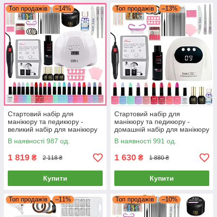
Топ продажів
–14%
Топ продажів
–13%
Стартовий набір для
Стартовий набір для
манікюру та педикюру -
манікюру та педикюру -
великий набір для манікюру
домашній набір для манікюру
(Фрезер, Лампа 54Вт, 20гель-
(фрезер 20000об,
В наявності 987 од.
В наявності 991 од.
лаків, гель, розхідники)
портативна LED лампа USB
88W, 10гель-лаків
1 819
1 630
₴
₴
2 118 ₴
1 880 ₴
Купити
Купити
Топ продажів
–11%
Топ продажів
–10%