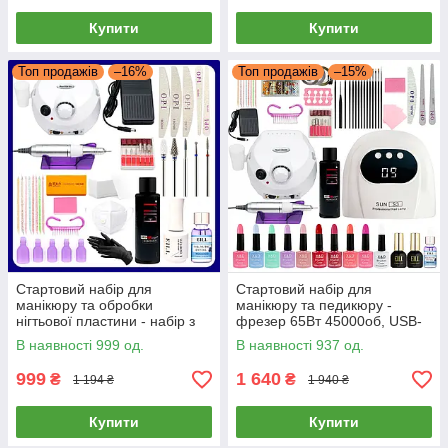
Купити
Купити
Топ продажів
–16%
Топ продажів
–15%
Стартовий набір для
Стартовий набір для
манікюру та обробки
манікюру та педикюру -
нігтьової пластини - набір з
фрезер 65Вт 45000об, USB-
фрезером 65 Вт 45 000 об/хв
лампа 48Вт, 10гель-лаків,
В наявності 999 од.
В наявності 937 од.
+ матеріалами
база, топ, ремувер 100мл,
розхідники
999
1 640
₴
₴
1 194 ₴
1 940 ₴
Купити
Купити