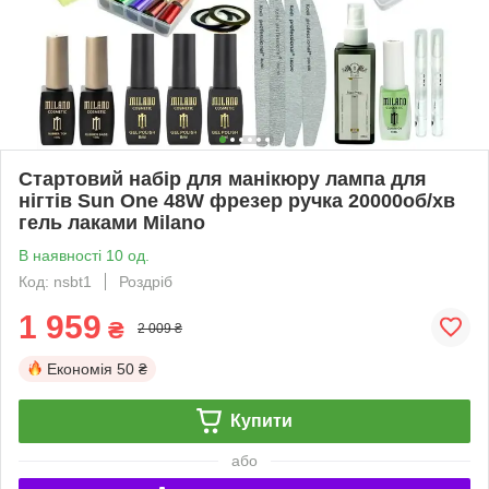
Стартовий набір для манікюру лампа для
нігтів Sun One 48W фрезер ручка 20000об/хв
гель лаками Milano
В наявності 10 од.
Код: nsbt1
Роздріб
1 959
₴
2 009 ₴
Економія
50 ₴
Купити
або