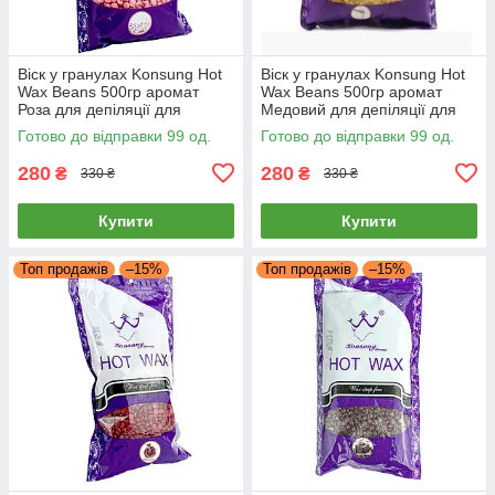
Віск у гранулах Konsung Hot
Віск у гранулах Konsung Hot
Wax Beans 500гр аромат
Wax Beans 500гр аромат
Роза для депіляції для
Медовий для депіляції для
воскоплаву плівковий віск
воскоплаву плівковий віск
Готово до відправки 99 од.
Готово до відправки 99 од.
гранули
гранули
280
280
₴
₴
330 ₴
330 ₴
Купити
Купити
Топ продажів
–15%
Топ продажів
–15%