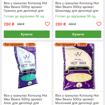
Віск у гранулах Konsung Hot
Віск у гранулах Konsung Hot
Wax Beans 500гр аромат
Wax Beans 500гр аромат
Гранату для депіляції для
Шоколаду для депіляції для
воскоплаву плівковий віск
воскоплаву плівковий віск
Готово до відправки 96 од.
Готово до відправки 98 од.
гранули
гранули
280
280
₴
₴
330 ₴
330 ₴
Купити
Купити
Топ продажів
–15%
Топ продажів
–15%
Віск у гранулах Konsung Hot
Віск у гранулах Konsung Hot
Wax Beans 500гр аромат
Wax Beans 500гр аромат
Алоє для депіляції для
Молочний для депіляції для