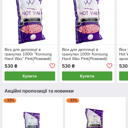
Віск для депіляції в
Віск для депіляції в
Віск
гранулах 1000г "Konsung
гранулах 1000г Konsung
Hot 
Hard Wax" Pink(Рожевий)
Hard Wax Pink(Рожевий)
аро
депі
530
530
530
₴
₴
плів
Купити
Купити
Акційні пропозиції та новинки
–33%
–33%