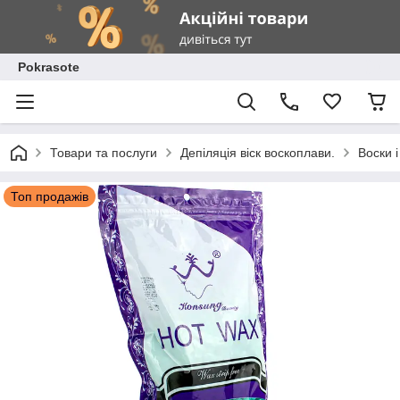
Pokrasote
Товари та послуги
Депіляція віск воскоплави.
Воски і
Топ продажів