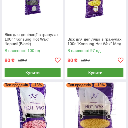
Віск для депіляції в гранулах
100г "Konsung Hot Wax"
Віск для депіляції в гранулах
Чорний(Black)
100г "Konsung Hot Wax" Мед
В наявності 100 од.
В наявності 97 од.
80
80
₴
₴
120 ₴
120 ₴
Купити
Купити
Топ продажів
–15%
Топ продажів
–15%