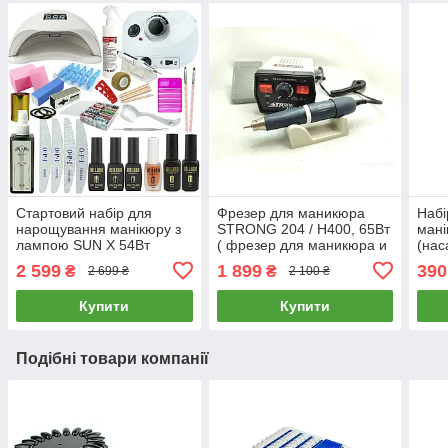
Стартовий набір для
Фрезер для маникюра
Набі
нарощування манікюру з
STRONG 204 / H400, 65Вт
мані
лампою SUN X 54Вт
( фрезер для маникюра и
(нас
фрезою Drill Master ZS
педикюра Стронг )
мані
2 599
1 899
390
₴
₴
2 699 ₴
2 100 ₴
601 65Вт 45000 об.
корек
Купити
Купити
Подібні товари компанії