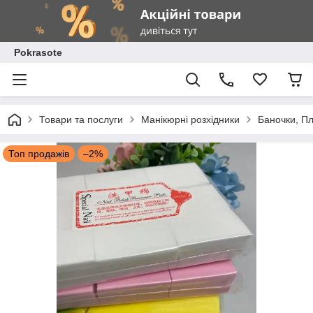
Pokrasote
Товари та послуги
Манікюрні розхідники
Баночки, П
Топ продажів
–2%