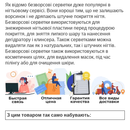
Як відомо безворсові серветки дуже популярні в
нігтьовому сервісі. Вони хороші тим, що не залишають
ворсинок і не дряпають штучне покриття нігтя.
Безворсові серветки використовуються для
знежирення нігтьової пластини перед процедурою
покриття, для зняття липкого шару та нанесення
дегідратору і клинсера. Також серветками можна
видаляти лак як з натуральних, так і штучних нігтів.
Безворсові серветки також використовуються в
косметичних цілях, для видалення масок, під час
пілінгу або для очищення шкіри.
З цим товаром так само набувають: