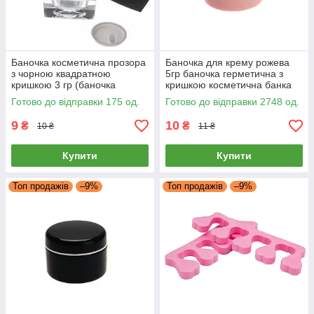
Баночка косметична прозора
Баночка для крему рожева
з чорною квадратною
5гр баночка герметична з
кришкою 3 гр (баночка
кришкою косметична банка
герметична, з кришкою, для
пластикова креманка 5 мл
Готово до відправки 175 од.
Готово до відправки 2748 од.
крему)
9
10
₴
₴
10 ₴
11 ₴
Купити
Купити
Топ продажів
–9%
Топ продажів
–9%