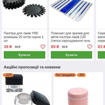
Палітра для лаків YRE
Планшет для зразків для
Серв
ромашка 20 нігтів чорна 1
квітів палітри лаків 120
мані
шт
(типси нарощування гель
серв
лак верхні форми корекція
набі
39
89
83
₴
₴
40 ₴
90 ₴
нігтів)
гель 
Купити
Купити
Акційні пропозиції та новинки
–10%
Топ продажів
–9%