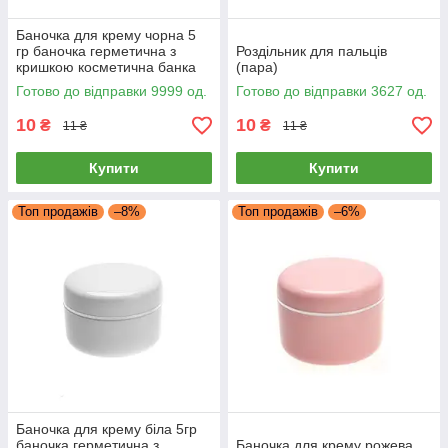
Баночка для крему чорна 5
гр баночка герметична з
Роздільник для пальців
кришкою косметична банка
(пара)
пластикова креманка 5 мл
Готово до відправки 9999 од.
Готово до відправки 3627 од.
10
10
₴
₴
11 ₴
11 ₴
Купити
Купити
Топ продажів
–8%
Топ продажів
–6%
Баночка для крему біла 5гр
баночка герметична з
Баночка для крему рожева