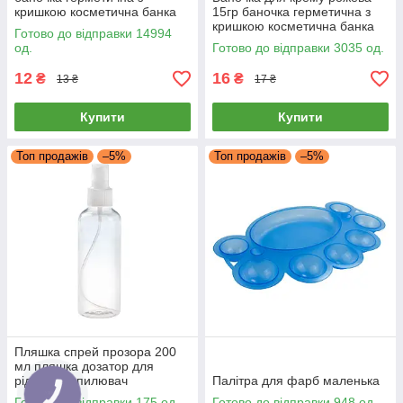
кришкою косметична банка
15гр баночка герметична з
пластикова креманка 5 мл
кришкою косметична банка
Готово до відправки 14994
пластикова креманка 15 мл
од.
Готово до відправки 3035 од.
12
16
₴
₴
13 ₴
17 ₴
Купити
Купити
Топ продажів
–5%
Топ продажів
–5%
Пляшка спрей прозора 200
мл пляшка дозатор для
рідини розпилювач
Палітра для фарб маленька
Готово до відправки 175 од.
Готово до відправки 948 од.