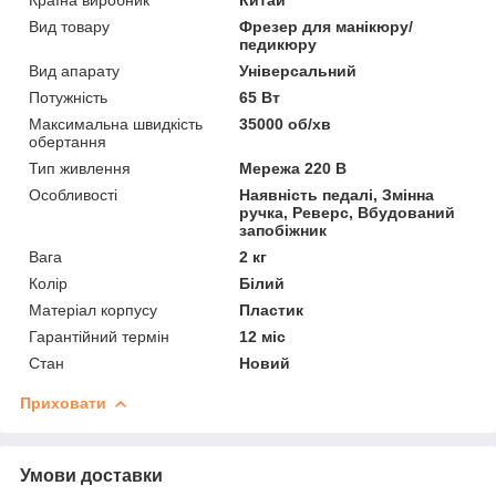
Країна виробник
Китай
Вид товару
Фрезер для манікюру/
педикюру
Вид апарату
Універсальний
Потужність
65 Вт
Максимальна швидкість
35000 об/хв
обертання
Тип живлення
Мережа 220 В
Особливості
Наявність педалі, Змінна
ручка, Реверс, Вбудований
запобіжник
Вага
2 кг
Колір
Білий
Матеріал корпусу
Пластик
Гарантійний термін
12 міс
Стан
Новий
Приховати
Умови доставки