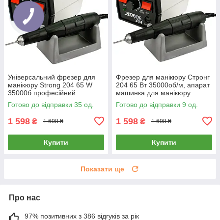
Універсальний фрезер для
Фрезер для манікюру Стронг
манікюру Strong 204 65 W
204 65 Вт 35000об/м, апарат
35000б професійний
машинка для манікюру
потужний апаратний манікюр
фрезер Strong 204
Готово до відправки 35 од.
Готово до відправки 9 од.
Стронг
1 598
1 598
₴
₴
1 698 ₴
1 698 ₴
Купити
Купити
Показати ще
Про нас
97% позитивних з 386 відгуків за рік