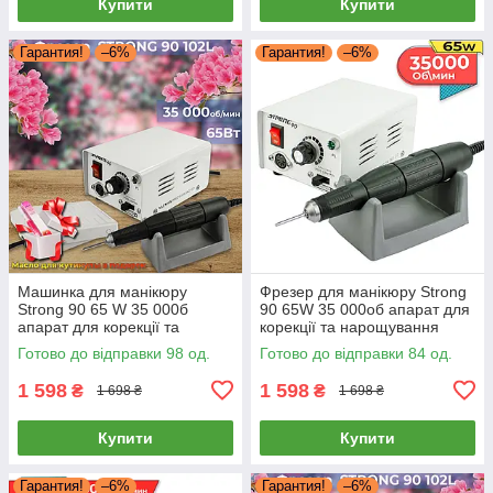
Купити
Купити
Гарантия!
–6%
Гарантия!
–6%
Машинка для манікюру
Фрезер для манікюру Strong
Strong 90 65 W 35 000б
90 65W 35 000об апарат для
апарат для корекції та
корекції та нарощування
нарощування нігтів фрезер
нігтів дриль для зняття лаку
Готово до відправки 98 од.
Готово до відправки 84 од.
зняття манікюру Стронг 90
Стронг 90
1 598
1 598
₴
₴
1 698 ₴
1 698 ₴
Купити
Купити
Гарантия!
–6%
Гарантия!
–6%