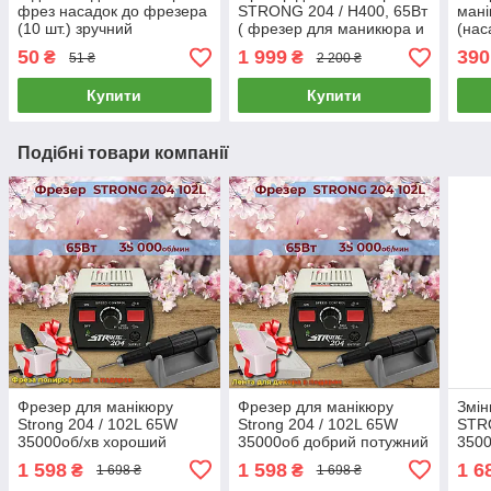
фрез насадок до фрезера
STRONG 204 / H400, 65Вт
мані
(10 шт.) зручний
( фрезер для маникюра и
(нас
органайзер для
педикюра Стронг )
мані
50
1 999
390
₴
₴
51 ₴
2 200 ₴
зберігання насадок до
корек
фрезера
Купити
Купити
Подібні товари компанії
Фрезер для манікюру
Фрезер для манікюру
Змін
Strong 204 / 102L 65W
Strong 204 / 102L 65W
STR
35000об/хв хороший
35000об добрий потужний
3500
потужний професійний
професійний фрейзер для
фрез
1 598
1 598
1 6
₴
₴
1 698 ₴
1 698 ₴
фрезер манікюрний
манікюра Стронг 204
двиг