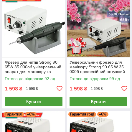
Фрезер для нігтів Strong 90
Універсальний фрезер для
65W 35 000об універсальний
манікюру Strong 90 65 W 35
апарат для манікюру та
000б професійний потужний
педикюру Стронг 90
апаратний манікюр Стронг
Готово до відправки 92 од.
Готово до відправки 99 од.
90
1 598
1 598
₴
₴
1 698 ₴
1 698 ₴
Купити
Купити
Гарантия!
–6%
Гарантия год!
–6%