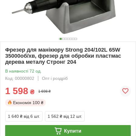
Фрезер для манікюру Strong 204/102L 65W
35000об/хв, фрезер для обробки пластмас
дерева металу Стронг 204
В наявності 72 од.
Код: 00000802
Опт і роздріб
1 598
₴
1 698 ₴
Економія
100 ₴
1 640 ₴
від 6 шт.
1 562 ₴
від 12 шт.
Купити