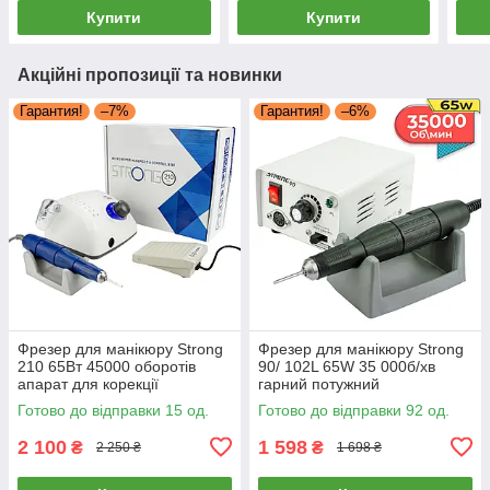
Стронг 204
мані
Купити
Купити
фре
Акційні пропозиції та новинки
Гарантия!
–7%
Гарантия!
–6%
Фрезер для манікюру Strong
Фрезер для манікюру Strong
210 65Вт 45000 оборотів
90/ 102L 65W 35 000б/хв
апарат для корекції
гарний потужний
нарощування нігтів фрезер
професійний фрезер для
Готово до відправки 15 од.
Готово до відправки 92 од.
Стронг 210
манікюру Стронг 90
2 100
1 598
₴
₴
2 250 ₴
1 698 ₴