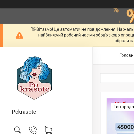
👋 Вітаємо! Це автоматичне повідомлення. На жаль
найближчий робочий час ми обов'язково опрац
обрали на
Головн
Топ прод
Pokrasote