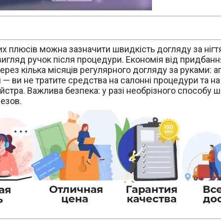
х плюсів можна зазначити швидкість догляду за нігт
вигляд ручок після процедури. Економія від придбан
ерез кілька місяців регулярного догляду за руками: а
 — ви не тратите средства на салонні процедури та на
йстра. Важлива безпека: у разі необрізного способу ш
резов.