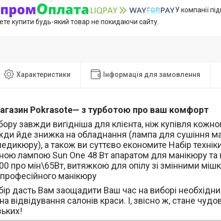
У компанії пі
ете купити будь-який товар не покидаючи сайту.
Характеристики
Інформація для замовлення
магазин Pokrasote— з турботою про ваш комфорт
бору завжди вигідніша для клієнта, ніж купівля кожно
жди йде знижка на обладнання (лампа для сушіння ма
едикюру), а також ви суттєво економите Набір технік
ною лампою Sun One 48 Вт апаратом для манікюру та п
00 про мін\65Вт, витяжкою для опілу зі змінними мішк
 професійного манікюру
бір дасть Вам заощадити Ваш час на виборі необхідних
 на відвідування салонів краси. І, звісно ж, стане чу
зьких!