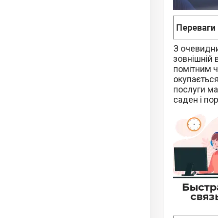
Переваги
З очевидни
зовнішній 
помітним ч
окупається
послуги ма
саден і по