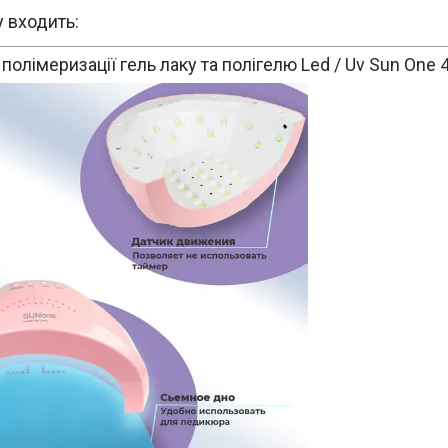
 входить:
полімеризації гель лаку та полігелю Led / Uv Sun One 