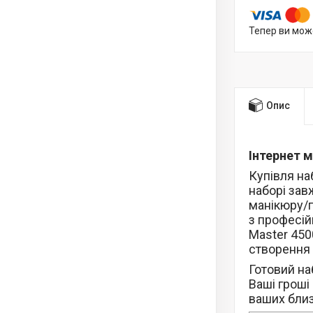
Тепер ви мож
Опис
Інтернет 
Купівля на
наборі зав
манікюру/п
з професій
Master 450
створення
Готовий на
Ваші гроші
ваших бли