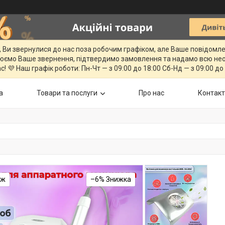
, Ви звернулися до нас поза робочим графіком, але Ваше повідомл
юємо Ваше звернення, підтвердимо замовлення та надамо всю нео
с! 💜 Наш графік роботи: Пн-Чт — з 09:00 до 18:00 Сб-Нд — з 09:00 до
а
Товари та послуги
Про нас
Контак
аж
–6%