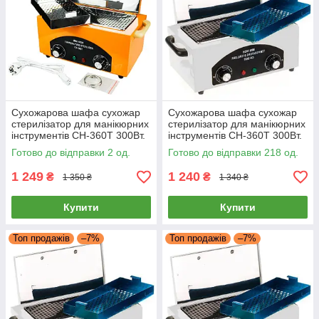
Сухожарова шафа сухожар
Сухожарова шафа сухожар
стерилізатор для манікюрних
стерилізатор для манікюрних
інструментів CH-360T 300Вт.
інструментів CH-360T 300Вт.
1,8Л термо шафа
1,8Л термо шафа
Готово до відправки 2 од.
Готово до відправки 218 од.
1 249
1 240
₴
₴
1 350 ₴
1 340 ₴
Купити
Купити
Топ продажів
–7%
Топ продажів
–7%