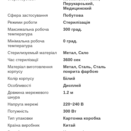
Перукарський,
Медицинский
Сфера застосування
Побутова
Режими роботи
Стерилізація
Максимальна робоча
300 град.
температура
Мінімальна робоча
0 град.
температура
Стерилизуемый матеріал
Метал, Скло
Час стерилізації
3600 сек
Матеріал виготовлення
Метал, Сталь, Сталь
корпусу
покрита фарбою
Колір корпусу
Білий
Особливості
Дисплей
Довжина мережевого
1.2 м
шнура
Напруга мережі
220~240 В
Потужність
300 Вт
Тип упаковки
Картонна коробка
Країна виробник
Китай