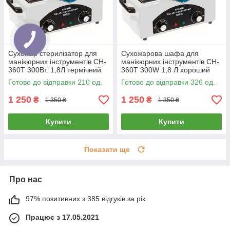
Сухожар стерилізатор для
Сухожарова шафа для
манікюрних інструментів CH-
манікюрних інструментів CH-
360T 300Вт. 1,8Л термічний
360T 300W 1,8 Л хороший
дезінфектор сухожарова
потужний сухожар
Готово до відправки 210 од.
Готово до відправки 326 од.
шафа
дезінфектор стерилізатор
1 250
1 250
₴
₴
1 350 ₴
1 350 ₴
Купити
Купити
Показати ще
Про нас
97% позитивних з 385 відгуків за рік
Працює з 17.05.2021