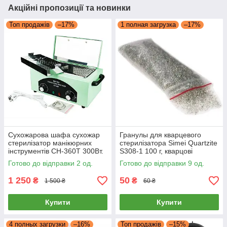
Акційні пропозиції та новинки
Топ продажів
–17%
1 полная загрузка
–17%
Сухожарова шафа сухожар
Гранулы для кварцевого
стерилізатор манікюрних
стерилізатора Simei Quartzite
інструментів CH-360T 300Вт.
S308-1 100 г, кварцові
1,8Л (барбер, дезінфектор)
гранули для стерилізації,
Готово до відправки 2 од.
Готово до відправки 9 од.
кулькі гласперенові
1 250
50
₴
₴
1 500 ₴
60 ₴
Купити
Купити
4 полных загрузки
–16%
Топ продажів
–15%