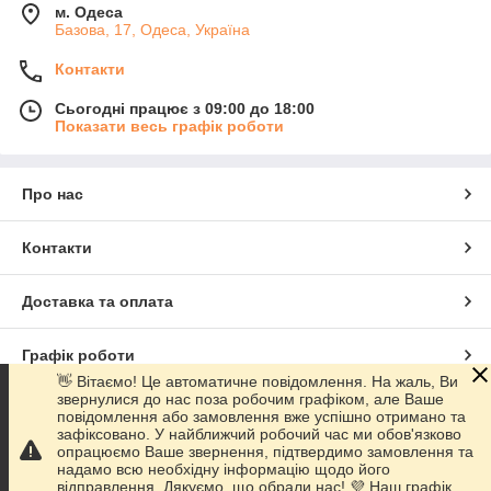
м. Одеса
Базова, 17, Одеса, Україна
Контакти
Сьогодні працює з 09:00 до 18:00
Показати весь графік роботи
Про нас
Контакти
Доставка та оплата
Графік роботи
👋 Вітаємо! Це автоматичне повідомлення. На жаль, Ви
звернулися до нас поза робочим графіком, але Ваше
Повна версія сайту
повідомлення або замовлення вже успішно отримано та
зафіксовано. У найближчий робочий час ми обов'язково
опрацюємо Ваше звернення, підтвердимо замовлення та
Сайт створено на маркетплейсі
Prom.ua
надамо всю необхідну інформацію щодо його
відправлення. Дякуємо, що обрали нас! 💜 Наш графік