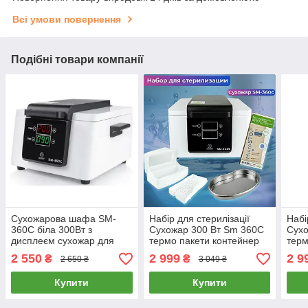
Всі умови повернення
Подібні товари компанії
Сухожарова шафа SM-
Набір для стерилізації
Набі
360C біла 300Вт з
Cухожар 300 Вт Sm 360C
Сухо
дисплеєм сухожар для
термо пакети контейнер
терм
стерилізації інструментів
для дезінфекції
конт
2 550
2 999
2 9
₴
₴
2 650 ₴
3 049 ₴
манікюрних інструментів
мані
Купити
Купити