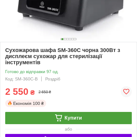
Сухожарова шафа SM-360C чорна 300Вт з
дисплеєм сухожар для стерилізації
інструментів
Готово до відправки 97 од.
Код: SM-360C-B
Роздріб
2 550
₴
2 650 ₴
Економія
100 ₴
Купити
або