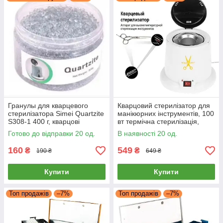
Гранулы для кварцевого
Кварцовий стерилізатор для
стерилізатора Simei Quartzite
манікюрних інструментів, 100
S308-1 400 г, кварцові
вт термічна стерилізація,
гранули для стерилізації,
гласперенові кульки
Готово до відправки 20 од.
В наявності 20 од.
кулькі гласперенові
160
549
₴
₴
190 ₴
649 ₴
Купити
Купити
Топ продажів
–7%
Топ продажів
–7%