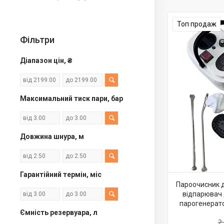
Топ продаж
Фільтри
Діапазон цін, ₴
Максимальний тиск пари, бар
Довжина шнура, м
Гарантійний термін, міс
Пароочисник д
відпарювач 
парогенерато
Ємність резервуара, л
2