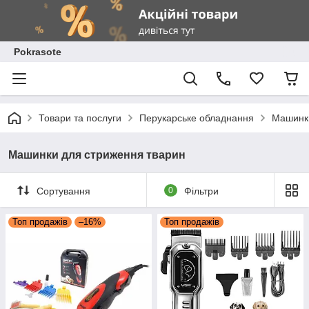
Pokrasote
Товари та послуги
Перукарське обладнання
Машинки
Машинки для стриження тварин
Сортування
0
Фільтри
Топ продажів
–16%
Топ продажів