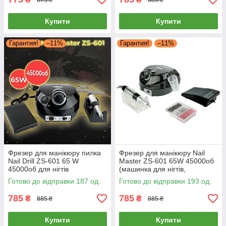
Купити
Купити
Гарантия!
–11%
Гарантия!
–11%
Фрезер для манікюру пилка
Фрезер для манікюру Nail
Nail Drill ZS-601 65 W
Master ZS-601 65W 45000об
45000об для нігтів
(машинка для нігтів,
шліфування лаку насадки
шліфування лаку, makeup,
Готово до відправки 187 од.
Готово до відправки 193 од.
фрейзер ЗС 601
насадки фрези )
785
785
₴
₴
885 ₴
885 ₴
Купити
Купити