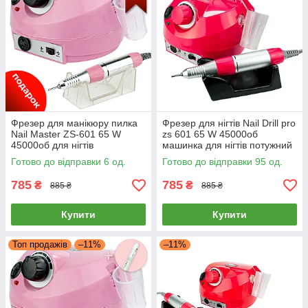
Фрезер для манікюру пилка
Фрезер для нігтів Nail Drill pro
Nail Master ZS-601 65 W
zs 601 65 W 45000об
45000об для нігтів
машинка для нігтів потужний
шліфування лаку насадки
манікюрний фрейзер ЗС 601
Готово до відправки 6 од.
Готово до відправки 95 од.
фрейзер ЗС 601
785
785
₴
₴
885 ₴
885 ₴
Купити
Купити
Топ продажів
–11%
–11%