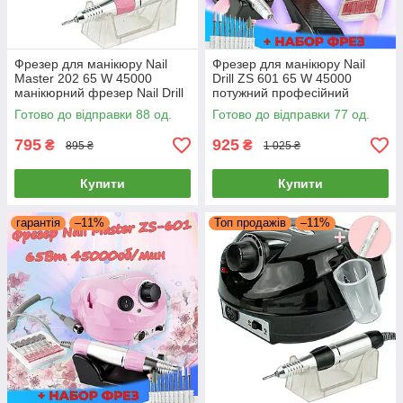
Фрезер для манікюру Nail
Фрезер для манікюру Nail
Master 202 65 W 45000
Drill ZS 601 65 W 45000
манікюрний фрезер Nail Drill
потужний професійний
pro zs 601 + бафік для
манікюрний фрезер Nail Drill
Готово до відправки 88 од.
Готово до відправки 77 од.
манікюру
pro zs 601
795
925
₴
₴
895 ₴
1 025 ₴
Купити
Купити
гарантія
–11%
Топ продажів
–11%