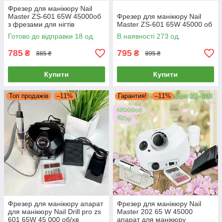
Фрезер для манікюру Nail
Master ZS-601 65W 45000об
Фрезер для манікюру Nail
з фрезами для нігтів
Master ZS-601 65W 45000 об
шліфування лаку насадки
Готово до відправки 18 од.
В наявності 273 од.
фрейзер ЗС 601
785
795
₴
₴
885 ₴
895 ₴
Купити
Купити
Топ продажів
–11%
Гарантия!
–11%
Фрезер для манікюру апарат
Фрезер для манікюру Nail
для манікюру Nail Drill pro zs
Master 202 65 W 45000
601 65W 45 000 об/хв
апарат для манікюру