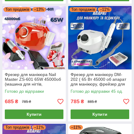
Топ продажів
–13%
Топ продажів
–11%
Фрезер для манікюра Nail
Фрезер для манікюру DM-
Master ZS-601 65W 45000об
202 ( 65 Вт 45000 об апарат
(машина для нігтів,
для манікюру, фрейзер для
шліфування лака, makeup,
нігтів Nail Drill )
Готово до відправки
Готово до відправки 45 од.
насадки фрези)
685
785
₴
₴
785 ₴
885 ₴
Купити
Купити
Топ продажів
–11%
–11%