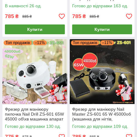
фрейзер для нігтів
манікюрний фрезер Nail Drill
В наявності 26 од.
Готово до відправки 163 од.
pro zs 601 ЗС 601
785
785
₴
₴
885 ₴
885 ₴
Купити
Купити
Топ продажів
–11%
Топ продажів
–11%
Фрезер для манікюру
Фрезер для манікюру Nail
пилочка Nail Drill ZS-601 65W
Master ZS-601 65 W 45000об
45000 об\хв машинка апарат
(машинка для нігтів,
для нігтів насадки фрейзер
шліфування лаку, makeup,
Готово до відправки 130 од.
Готово до відправки 109 од.
ЗС 601
насадки фрези)
775
785
₴
₴
875 ₴
885 ₴