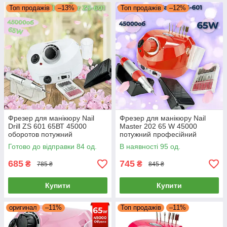
Топ продажів
–13%
Топ продажів
–12%
Фрезер для манікюру Nail
Фрезер для манікюру Nail
Drill ZS 601 65ВТ 45000
Master 202 65 W 45000
оборотов потужний
потужний професійний
професійний манікюрний
манікюрний фрезер Nail Drill
Готово до відправки 84 од.
В наявності 95 од.
фрезер
pro zs 601
685
745
₴
₴
785 ₴
845 ₴
Купити
Купити
оригинал
–11%
Топ продажів
–11%