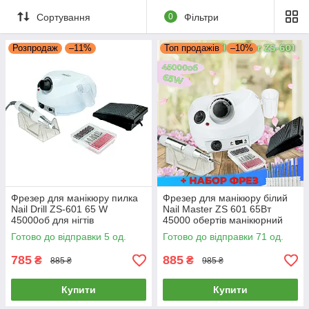
Сортування
0
Фільтри
Розпродаж
–11%
Топ продажів
–10%
Фрезер для манікюру пилка
Фрезер для манікюру білий
Nail Drill ZS-601 65 W
Nail Master ZS 601 65Вт
45000об для нігтів
45000 обертів манікюрний
шліфування лаку насадки
фрезер Nail Drill pro zs 601 +
Готово до відправки 5 од.
Готово до відправки 71 од.
фрейзер ЗС 601
10 фрез
785
885
₴
₴
885 ₴
985 ₴
Купити
Купити