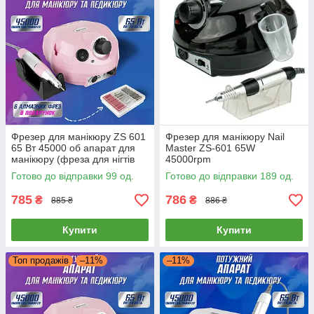
Фрезер для манікюру ZS 601
Фрезер для манікюру Nail
65 Вт 45000 об апарат для
Master ZS-601 65W
манікюру (фреза для нігтів
45000rpm
Nail Drill pro zs 601)
Готово до відправки 99 од.
Готово до відправки 189 од.
785
786
₴
₴
885 ₴
886 ₴
Купити
Купити
Топ продажів
–11%
–11%