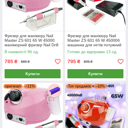
Фрезер для манікюру Nail
Фрезер для манікюру Nail
Master ZS 601 65 W 45000
Master ZS 601 65 W 45000б
манікюрний фрезер Nail Drill
машинка для нігтів потужний
pro zs 601 + олива олівець
манікюрний фрезер Nail Drill
В наявності 96 од.
Готово до відправки 13 од.
OPI
pro
785
795
₴
₴
885 ₴
895 ₴
Купити
Купити
оригинал
–11%
Топ продажів
–10%