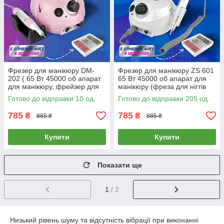
Фрезер для манікюру DM-
Фрезер для манікюру ZS 601
202 ( 65 Вт 45000 об апарат
65 Вт 45000 об апарат для
для манікюру, фрейзер для
манікюру (фреза для нігтів
нігтів Nail Drill )
Nail Drill pro zs 601)
Готово до відправки 10 од.
Готово до відправки 205 од.
785
785
₴
₴
885 ₴
885 ₴
Купити
Купити
Показати ще
1
/ 2
Низький рівень шуму та відсутність вібрації при виконанні