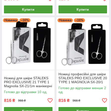
Купити
Купити
Новинка
–16%
Новинка
–16%
Ножиці професійні для шкіри
Ножиці для шкіри STALEKS
STALEKS PRO EXCLUSIVE 20
PRO EXCLUSIVE 21 TYPE 1
TYPE 1 MAGNOLIA SX-20/1
Magnolia SX-21/1m манікюрні
для манікюру для кутикули
Готово до відправки менше 2
ножиці Сталекс
Готово до відправки 10 од.
од.
816
816
₴
₴
966 ₴
966 ₴