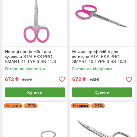
Ножиці професійні для
Ножиці професійні для
кутикули STALEKS PRO
кутикули STALEKS PRO
SMART 41 TYP 3 SS-41/3
SMART 40 TYPE 3 SS-40/3
ножиці манікюрні інструмент
ножиці для манікюру
Готово до відправки
Готово до відправки
Сталекс
672
672
₴
₴
822 ₴
822 ₴
Купити
Купити
Новинка
–21%
Новинка
–21%