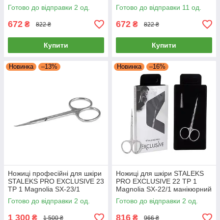
манікюрний інструмент
манікюрні для шкіри Сталекс
Готово до відправки 2 од.
Готово до відправки 11 од.
Сталекс
672
672
₴
₴
822 ₴
822 ₴
Купити
Купити
Новинка
–13%
Новинка
–16%
Ножиці професійні для шкіри
Ножиці для шкіри STALEKS
STALEKS PRO EXCLUSIVE 23
PRO EXCLUSIVE 22 TP 1
TP 1 Magnolia SX-23/1
Magnolia SX-22/1 манікюрний
Манікюрний інструмент
інструмент Сталек
Готово до відправки 2 од.
Готово до відправки 2 од.
Сталекс
1 300
816
₴
₴
1 500 ₴
966 ₴