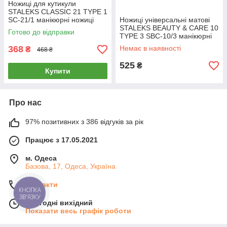
Ножиці для кутикули
STALEKS CLASSIC 21 TYPE 1
SC-21/1 манікюрні ножиці
Ножиці універсальні матові
для шкіри інструмент Сталекс
STALEKS BEAUTY & CARE 10
Готово до відправки
TYPE 3 SBC-10/3 манікюрні
ножиці для нігтів Сталекс
368
Немає в наявності
₴
468 ₴
525
₴
Купити
Про нас
97% позитивних з 386 відгуків за рік
Працює з 17.05.2021
м. Одеса
Базова, 17, Одеса, Україна
Контакти
КНОПКА
ЗВ'ЯЗКУ
Сьогодні вихідний
Показати весь графік роботи