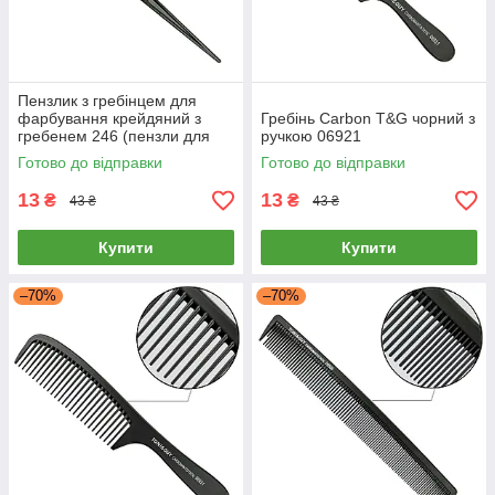
Пензлик з гребінцем для
фарбування крейдяний з
Гребінь Carbon T&G чорний з
гребенем 246 (пензли для
ручкою 06921
малювання)
Готово до відправки
Готово до відправки
13
13
₴
₴
43 ₴
43 ₴
Купити
Купити
–70%
–70%