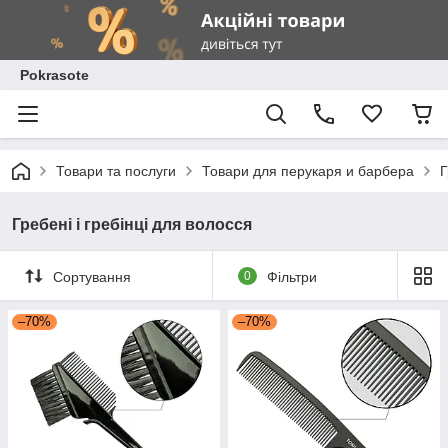
Pokrasote
Товари та послуги
Товари для перукаря и барбера
Г
Гребені і гребінці для волосся
Сортування
0
Фільтри
–70%
–70%