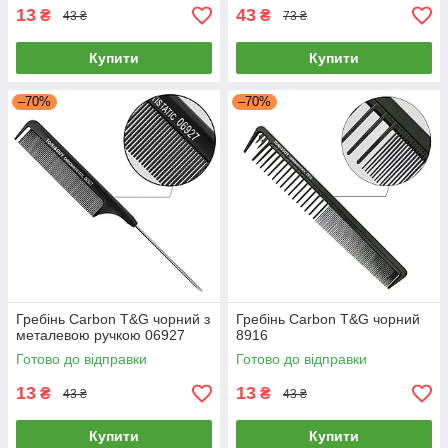
13
43
₴
₴
43 ₴
73 ₴
Купити
Купити
–70%
–70%
Гребінь Carbon T&G чорний з
Гребінь Carbon T&G чорний
металевою ручкою 06927
8916
Готово до відправки
Готово до відправки
13
13
₴
₴
43 ₴
43 ₴
Купити
Купити