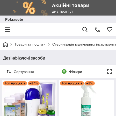
Pokrasote
Товари та послуги
Стерилізація манікюрних інструменті
Дезінфікуючі засоби
Сортування
0
Фільтри
Топ продажів
–17%
Топ продажів
–1%