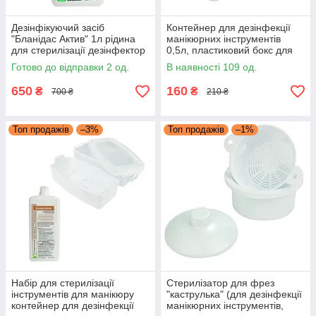
Дезінфікуючий засіб
Контейнер для дезінфекції
"Бланідас Актив" 1л рідина
манікюрних інструментів
для стерилізації дезінфектор
0,5л, пластиковий бокс для
для рук для інструментів
стерилізації інструментів
Готово до відправки 2 од.
В наявності 109 од.
650
160
₴
₴
700 ₴
210 ₴
Топ продажів
–3%
Топ продажів
–1%
Набір для стерилізації
Стерилізатор для фрез
інструментів для манікюру
"каструлька" (для дезінфекції
контейнер для дезінфекції
манікюрних інструментів,