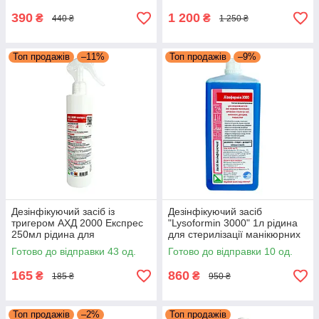
390
1 200
₴
₴
440 ₴
1 250 ₴
Топ продажів
–11%
Топ продажів
–9%
Дезінфікуючий засіб із
Дезінфікуючий засіб
тригером АХД 2000 Експрес
"Lysoformin 3000" 1л рідина
250мл рідина для
для стерилізації манікюрних
стерилізації манікюрних
інструментів Лізоформін
Готово до відправки 43 од.
Готово до відправки 10 од.
інструментів
165
860
₴
₴
185 ₴
950 ₴
Топ продажів
–2%
Топ продажів