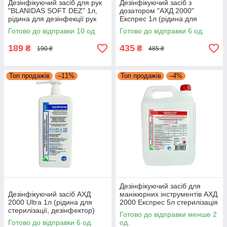
Дезінфікуючий засіб для рук
Дезінфікуючий засіб з
"BLANIDAS SOFT DEZ" 1л,
дозатором "АХД 2000"
рідина для дезінфекції рук
Експрес 1л (рідина для
бланідас, рідке мило
стерилізації, дезінфектор)
Готово до відправки 10 од.
Готово до відправки 6 од.
189
435
₴
₴
190 ₴
485 ₴
Топ продажів
–11%
Топ продажів
–4%
Дезінфікуючий засіб для
Дезінфікуючий засіб АХД
манікюрних інструментів АХД
2000 Ultra 1л (рідина для
2000 Експрес 5л стерилізація
стерилізації, дезінфектор)
оригінал концентрат
Готово до відправки менше 2
Готово до відправки 6 од.
од.