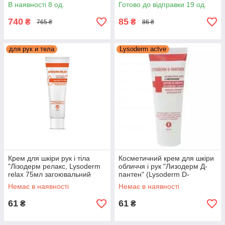
манікюрних фрез рідина
педикюр, перукаря, барбер)
В наявності 8 од.
Готово до відправки 19 од.
бланідас актив 1л
740
85
₴
₴
765 ₴
86 ₴
для рук и тела
Lysoderm actve
Крем для шкіри рук і тіла
Косметичний крем для шкіри
"Лізодерм релакс, Lysoderm
обличчя і рук "Лизодерм Д-
relax 75мл загоювальний
пантен" (Lysoderm D-
регенеруючий крем що
penthen) туб 50мл
Немає в наявності
Немає в наявності
розгладжує
61
61
₴
₴