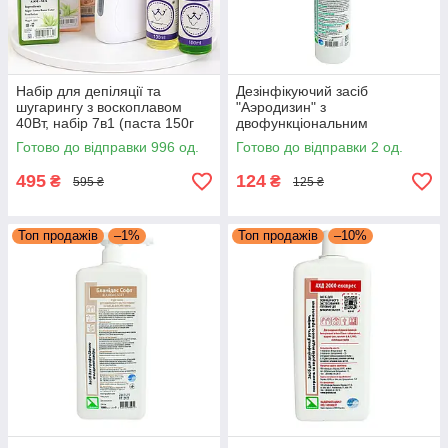
Набір для депіляції та
Дезінфікуючий засіб
шугарингу з воскоплавом
"Аэродизин" з
40Вт, набір 7в1 (паста 150г
двофункціональним
3шт, смужки 100шт, засоби
тригером 250мл
Готово до відправки 996 од.
Готово до відправки 2 од.
100мл)
495
124
₴
₴
595 ₴
125 ₴
Топ продажів
–1%
Топ продажів
–10%