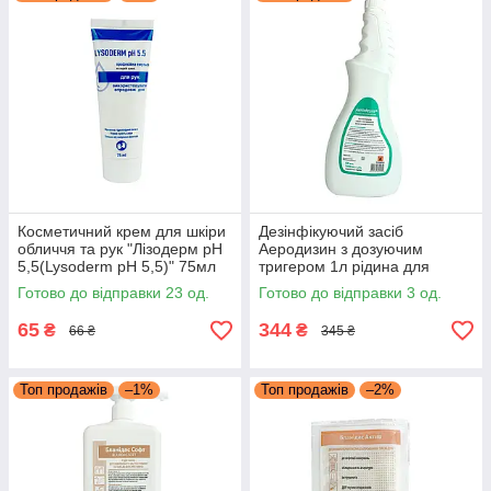
Косметичний крем для шкіри
Дезінфікуючий засіб
обличчя та рук "Лізодерм рН
Аеродизин з дозуючим
5,5(Lysoderm pH 5,5)" 75мл
тригером 1л рідина для
(загоювальний,
стерилізації манікюрних
Готово до відправки 23 од.
Готово до відправки 3 од.
розгладжуючий)
інструментів
65
344
₴
₴
66 ₴
345 ₴
Топ продажів
–1%
Топ продажів
–2%